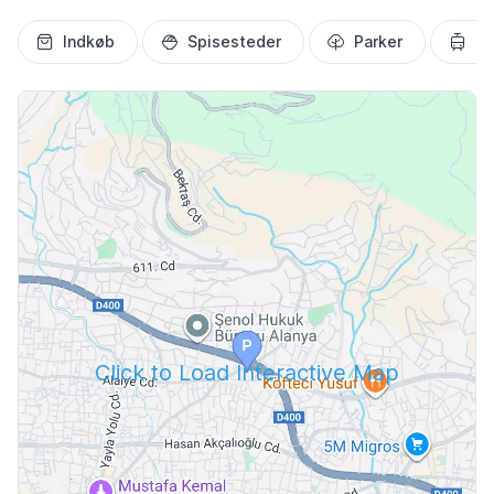
Indkøb
Spisesteder
Parker
Tr
Click to Load Interactive Map