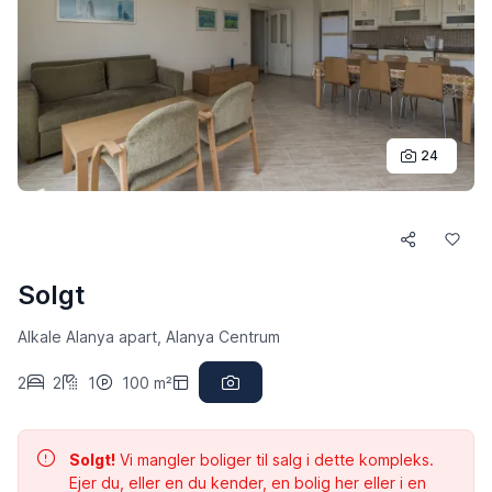
24
Solgt
Alkale Alanya apart, Alanya Centrum
2
2
1
100 m²
Solgt!
Vi mangler boliger til salg i dette kompleks.
Ejer du, eller en du kender, en bolig her eller i en