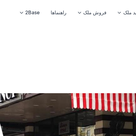
د ملک
فروش ملک
راهنماها
2Base