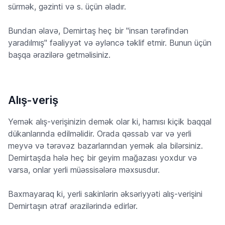
sürmək, gəzinti və s. üçün əladır.
Bundan əlavə, Demirtaş heç bir "insan tərəfindən
yaradılmış" fəaliyyət və əyləncə təklif etmir. Bunun üçün
başqa ərazilərə getməlisiniz.
Alış-veriş
Yemək alış-verişinizin demək olar ki, hamısı kiçik baqqal
dükanlarında edilməlidir. Orada qəssab var və yerli
meyvə və tərəvəz bazarlarından yemək ala bilərsiniz.
Demirtaşda hələ heç bir geyim mağazası yoxdur və
varsa, onlar yerli müəssisələrə məxsusdur.
Baxmayaraq ki, yerli sakinlərin əksəriyyəti alış-verişini
Demirtaşın ətraf ərazilərində edirlər.