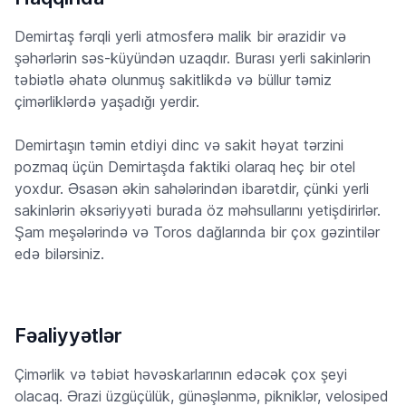
Demirtaş fərqli yerli atmosferə malik bir ərazidir və
şəhərlərin səs-küyündən uzaqdır. Burası yerli sakinlərin
təbiətlə əhatə olunmuş sakitlikdə və büllur təmiz
çimərliklərdə yaşadığı yerdir.
Demirtaşın təmin etdiyi dinc və sakit həyat tərzini
pozmaq üçün Demirtaşda faktiki olaraq heç bir otel
yoxdur. Əsasən əkin sahələrindən ibarətdir, çünki yerli
sakinlərin əksəriyyəti burada öz məhsullarını yetişdirirlər.
Şam meşələrində və Toros dağlarında bir çox gəzintilər
edə bilərsiniz.
Fəaliyyətlər
Çimərlik və təbiət həvəskarlarının edəcək çox şeyi
olacaq. Ərazi üzgüçülük, günəşlənmə, pikniklər, velosiped