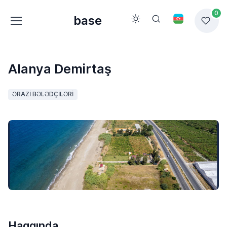
0
base
Alanya Demirtaş
ƏRAZI BƏLƏDÇILƏRI
Haqqında