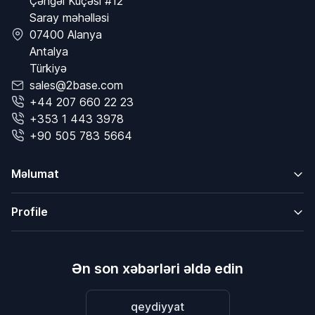
Çəngəl Küçəsi #12
Saray məhəlləsi
07400 Alanya
Antalya
Türkiyə
sales@2base.com
+44 207 660 22 23
+353 1 443 3978
+90 505 783 5664
Məlumat
Profile
Ən son xəbərləri əldə edin
qeydiyyat