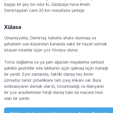
başqa bir şey də odur ki, Qazipaşa hava limanı
Demirtaşdan cəmi 20 km məsafədə yerləşir.
Xülasə
Ümumiyyətlə, Demirtaş təbiətlə əhatə olunmaq və
şəhərlərin səs-küyündən kənarda sakit bir həyat sürmək
istəyən insanlar üçün çox tövsiyə olunur.
Toros dağlarına və ya şam ağacları meşələrinə sərbəst
şəkildə gəzintilər edə bildiyiniz üçün qalmaq üçün maraqlı
bir yerdir. Eyni zamanda, faktiki olaraq heç kimin
üzmədiyi təmiz çimərliklərə tam çıxış imkanı var. Bura
sivilizasiyanın demək olar ki, toxunmadığı və Alanyanın
bir çox ərazilərindən fərqli olaraq hələ də macəra hissi
olan bir yerdir.