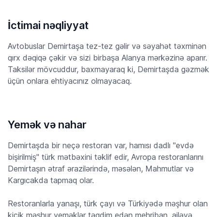
İctimai nəqliyyat
Avtobuslar Demirtaşa tez-tez gəlir və səyahət təxminən
qırx dəqiqə çəkir və sizi birbaşa Alanya mərkəzinə aparır.
Taksilər mövcuddur, baxmayaraq ki, Demirtaşda gəzmək
üçün onlara ehtiyacınız olmayacaq.
Yemək və nahar
Demirtaşda bir neçə restoran var, hamısı dadlı "evdə
bişirilmiş" türk mətbəxini təklif edir, Avropa restoranlarını
Demirtaşın ətraf ərazilərində, məsələn, Mahmutlar və
Kargıcakda tapmaq olar.
Restoranlarla yanaşı, türk çayı və Türkiyədə məşhur olan
kiçik məşhur yeməklər təqdim edən mehriban, ailəyə