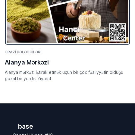
ƏRAZI BƏLƏDÇILƏRI
Alanya Mərkəzi
Alanya mərkəzi iştirak etmək üçün bir çox fəaliyyətin olduğu
gözəl bir yerdir. Ziyarət
base