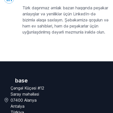
Türk daşınmaz əmlak bazarı haqqında peşəkar
anlayışlar və yeniliklər üçün LinkedIn-də
bizimlə əlaqə saxlayın. Şəbəkəmizə qoşulun və
həm ev sahibləri, həm də peşəkarlar üçün
uyğunlaşdırılmış dəyərli məzmunla irəlidə olun.
base
Çəngəl Küçəsi #12
Saray məhəlləsi
07400 Alanya
Antalya
Türkiyə