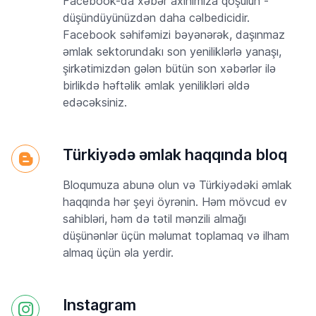
Facebook-da xəbər axınımıza qoşulun -
düşündüyünüzdən daha cəlbedicidir.
Facebook səhifəmizi bəyənərək, daşınmaz
əmlak sektorundakı son yeniliklərlə yanaşı,
şirkətimizdən gələn bütün son xəbərlər ilə
birlikdə həftəlik əmlak yenilikləri əldə
edəcəksiniz.
Türkiyədə əmlak haqqında bloq
Bloqumuza abunə olun və Türkiyədəki əmlak
haqqında hər şeyi öyrənin. Həm mövcud ev
sahibləri, həm də tətil mənzili almağı
düşünənlər üçün məlumat toplamaq və ilham
almaq üçün əla yerdir.
Instagram