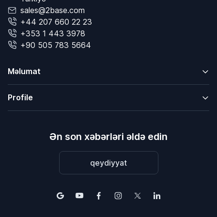
sales@2base.com
+44 207 660 22 23
+353 1 443 3978
+90 505 783 5664
Məlumat
Profile
Ən son xəbərləri əldə edin
qeydiyyat