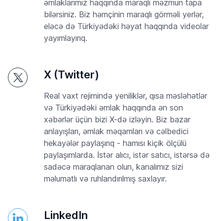
əmlaklarımız haqqında maraqlı məzmun tapa
bilərsiniz. Biz həmçinin maraqlı görməli yerlər,
eləcə də Türkiyədəki həyat haqqında videolar
yayımlayırıq.
X (Twitter)
Real vaxt rejimində yeniliklər, qısa məsləhətlər
və Türkiyədəki əmlak haqqında ən son
xəbərlər üçün bizi X-də izləyin. Biz bazar
anlayışları, əmlak məqamları və cəlbedici
hekayələr paylaşırıq - hamısı kiçik ölçülü
paylaşımlarda. İstər alıcı, istər satıcı, istərsə də
sadəcə maraqlanan olun, kanalımız sizi
məlumatlı və ruhlandırılmış saxlayır.
LinkedIn