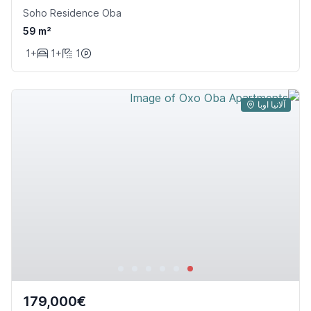
Soho Residence Oba
59 m²
1+
1+
1
آلانیا اوبا
179,000€