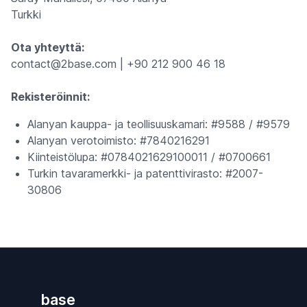
Turkki
Ota yhteyttä:
contact@2base.com | +90 212 900 46 18
Rekisteröinnit:
Alanyan kauppa- ja teollisuuskamari: #9588 / #9579
Alanyan verotoimisto: #7840216291
Kiinteistölupa: #0784021629100011 / #0700661
Turkin tavaramerkki- ja patenttivirasto: #2007-
30806
base