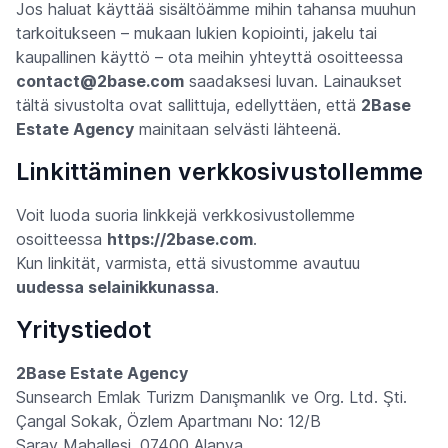
Jos haluat käyttää sisältöämme mihin tahansa muuhun
tarkoitukseen – mukaan lukien kopiointi, jakelu tai
kaupallinen käyttö – ota meihin yhteyttä osoitteessa
contact@2base.com
saadaksesi luvan. Lainaukset
tältä sivustolta ovat sallittuja, edellyttäen, että
2Base
Estate Agency
mainitaan selvästi lähteenä.
Linkittäminen verkkosivustollemme
Voit luoda suoria linkkejä verkkosivustollemme
osoitteessa
https://2base.com
.
Kun linkität, varmista, että sivustomme avautuu
uudessa selainikkunassa
.
Yritystiedot
2Base Estate Agency
Sunsearch Emlak Turizm Danışmanlık ve Org. Ltd. Şti.
Çangal Sokak, Özlem Apartmanı No: 12/B
Saray Mahallesi, 07400 Alanya