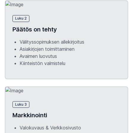
Luku 2
Päätös on tehty
Välityssopimuksen allekirjoitus
Asiakirjojen toimittaminen
Avaimen luovutus
Kiinteistön valmistelu
Luku 3
Markkinointi
Valokuvaus & Verkkosivusto