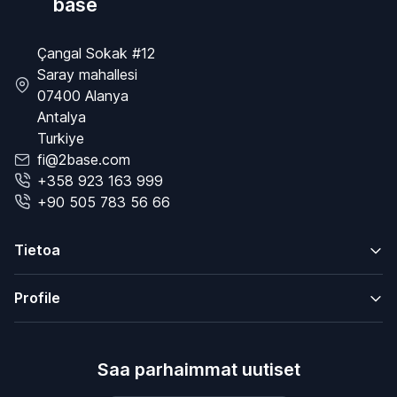
base
Çangal Sokak #12
Saray mahallesi
07400 Alanya
Antalya
Turkiye
fi@2base.com
+358 923 163 999
+90 505 783 56 66
Tietoa
Profile
Saa parhaimmat uutiset