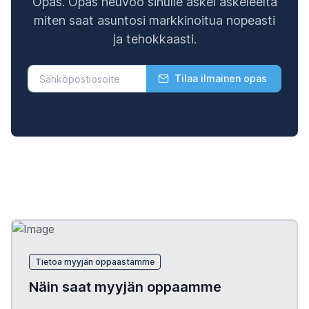
Opas. Opas neuvoo sinulle askel askeleelta
miten saat asuntosi markkinoitua nopeasti
ja tehokkaasti.
Tilaa ilmainen opas
Tietoa myyjän oppaastamme
Näin saat myyjän oppaamme