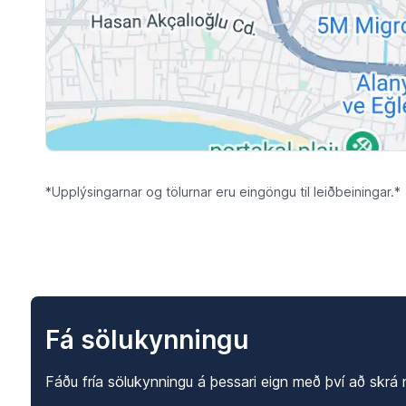
*Upplýsingarnar og tölurnar eru eingöngu til leiðbeiningar.*
Fá sölukynningu
Fáðu fría sölukynningu á þessari eign með því að skrá ne