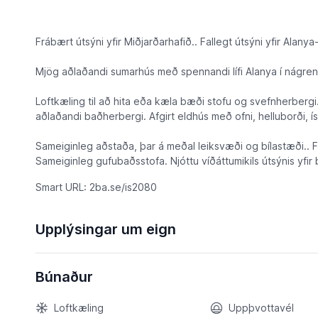
Frábært útsýni yfir Miðjarðarhafið.. Fallegt útsýni yfir Alanya-
Mjög aðlaðandi sumarhús með spennandi lífi Alanya í nágrenn
Loftkæling til að hita eða kæla bæði stofu og svefnherbergi
aðlaðandi baðherbergi. Afgirt eldhús með ofni, helluborði, 
Sameiginleg aðstaða, þar á meðal leiksvæði og bílastæði.. 
Sameiginleg gufubaðsstofa. Njóttu víðáttumikils útsýnis yfir
Smart URL: 2ba.se/is2080
Upplýsingar um eign
Búnaður
Loftkæling
Uppþvottavél