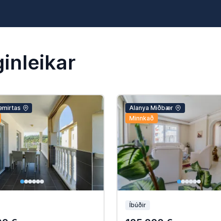
ginleikar
emirtas
Alanya Miðbær
Minnkað
Íbúðir