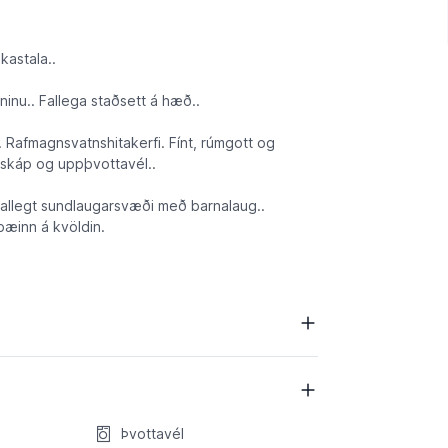
kastala..
inu.. Fallega staðsett á hæð..
. Rafmagnsvatnshitakerfi. Fínt, rúmgott og
ísskáp og uppþvottavél..
Fallegt sundlaugarsvæði með barnalaug..
 bæinn á kvöldin.
Þvottavél