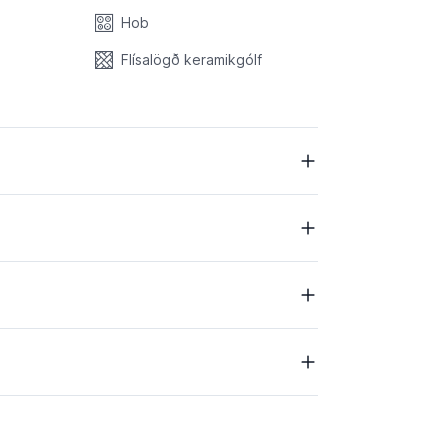
Hob
Flísalögð keramikgólf