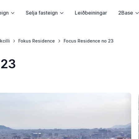
eign
Selja fasteign
Leiðbeiningar
2Base
cilli
Fokus Residence
Focus Residence no 23
 23