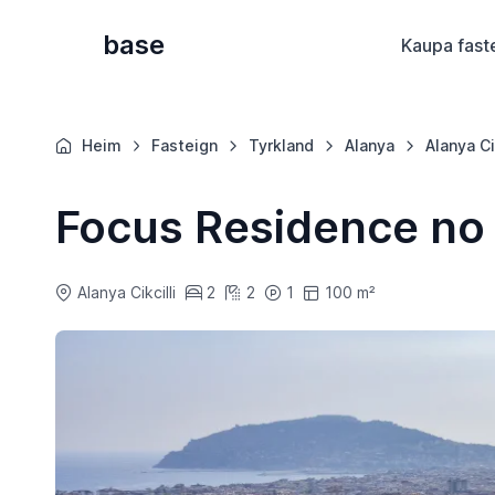
base
Kaupa fast
Heim
Fasteign
Tyrkland
Alanya
Alanya Cik
Focus Residence no
Alanya Cikcilli
2
2
1
100 m²