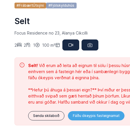
#FrábærtÚtsýni
#Fjölskylduhús
Selt
Focus Residence no 23, Alanya Cikcilli
2
2
1
100 m²
Selt!
Við erum að leita að eignum til sölu í þessu hús
einhvern sem á fasteign hér eða í sambærilegri byg
fáðu ókeypis verðmat á eignina þína.
**Hefur þú áhuga á þessari eign?** Því miður er þessi 
eitthvað svipað sem gæti hentað þínum þörfum. Líkurn
eru ansi góðar. Hafðu samband við okkur í dag og vi
Senda skilaboð
Fáðu ókeypis fasteignamat