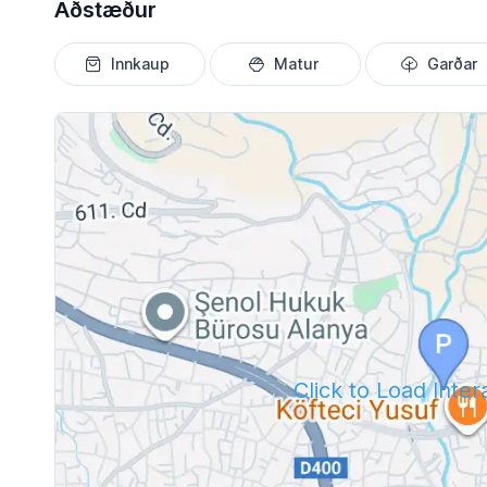
Aðstæður
Innkaup
Matur
Garðar
Click to Load Inte