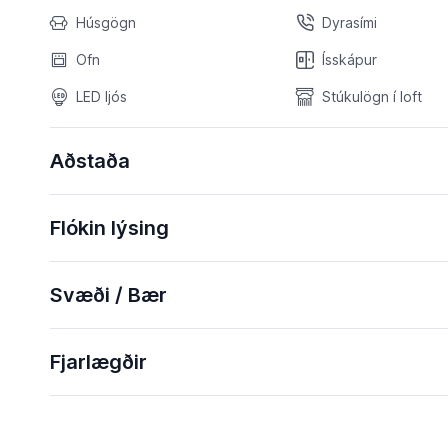
Húsgögn
Dyrasími
Ofn
Ísskápur
LED ljós
Stúkulögn í loft
Aðstaða
Flókin lýsing
Svæði / Bær
Fjarlægðir