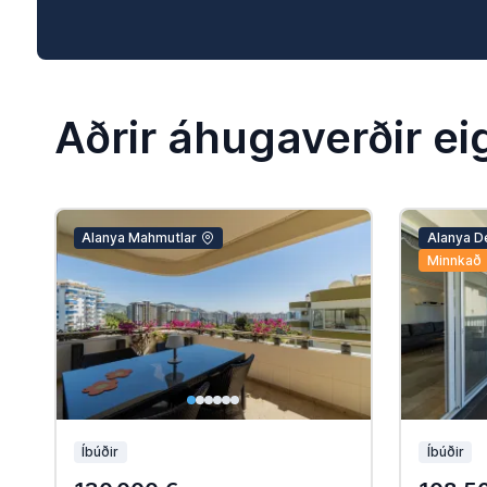
Aðrir áhugaverðir ei
Alanya Mahmutlar
Alanya D
Minnkað
Íbúðir
Íbúðir