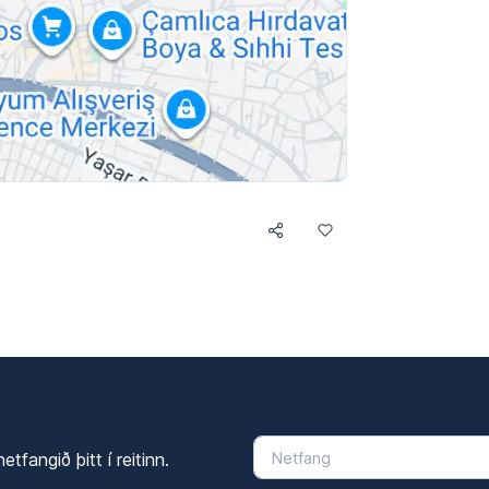
tfangið þitt í reitinn.