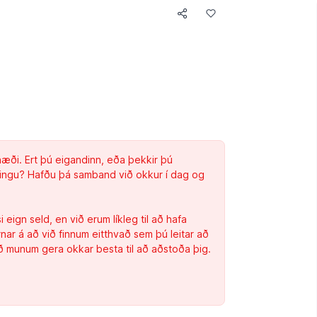
næði. Ert þú eigandinn, eða þekkir þú
gingu? Hafðu þá samband við okkur í dag og
eign seld, en við erum líkleg til að hafa
ar á að við finnum eitthvað sem þú leitar að
ð munum gera okkar besta til að aðstoða þig.