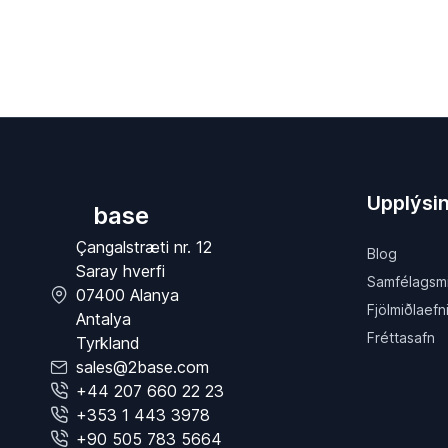
Upplýsi
base
Çangalstræti nr. 12
Blog
Saray hverfi
Samfélagsmið
07400 Alanya
Fjölmiðlaefn
Antalya
Fréttasafn
Tyrkland
sales@2base.com
+44 207 660 22 23
+353 1 443 3978
+90 505 783 5664