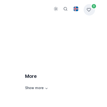
0
More