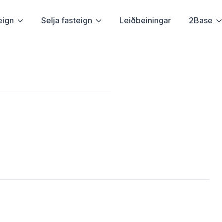
eign
Selja fasteign
Leiðbeiningar
2Base