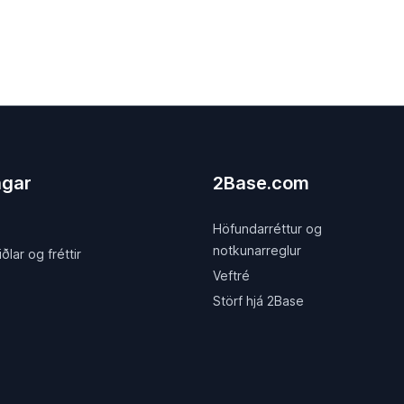
ngar
2Base.com
Höfundarréttur og
notkunarreglur
lar og fréttir
Veftré
i
Störf hjá 2Base