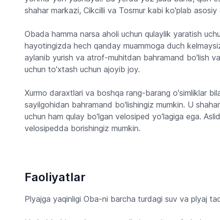
shahar markazi, Cikcilli va Tosmur kabi ko'plab asosiy 
Obada hamma narsa aholi uchun qulaylik yaratish uchun 
hayotingizda hech qanday muammoga duch kelmaysiz.
aylanib yurish va atrof-muhitdan bahramand bo'lish va
uchun to'xtash uchun ajoyib joy.
Xurmo daraxtlari va boshqa rang-barang o'simliklar bilan
sayilgohidan bahramand bo'lishingiz mumkin. U shahar
uchun ham qulay bo'lgan velosiped yo'lagiga ega. Asl
velosipedda borishingiz mumkin.
Faoliyatlar
Plyajga yaqinligi Oba-ni barcha turdagi suv va plyaj tad