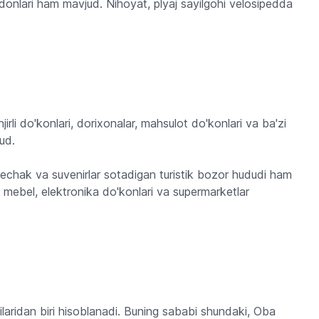
donlari ham mavjud. Nihoyat, plyaj sayilgohi velosipedda
irli do'konlari, dorixonalar, mahsulot do'konlari va ba'zi
ud.
echak va suvenirlar sotadigan turistik bozor hududi ham
 mebel, elektronika do'konlari va supermarketlar
laridan biri hisoblanadi. Buning sababi shundaki, Oba