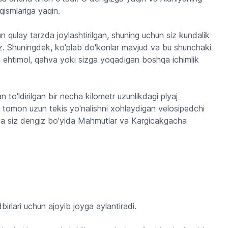
qismlariga yaqin.
qulay tarzda joylashtirilgan, shuning uchun siz kundalik
 Shuningdek, ko'plab do'konlar mavjud va bu shunchaki
 ehtimol, qahva yoki sizga yoqadigan boshqa ichimlik
 to'ldirilgan bir necha kilometr uzunlikdagi plyaj
 tomon uzun tekis yo'nalishni xohlaydigan velosipedchi
ida siz dengiz bo'yida Mahmutlar va Kargicakgacha
birlari uchun ajoyib joyga aylantiradi.