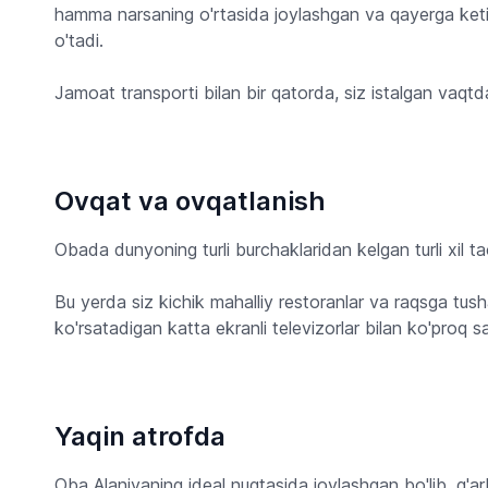
hamma narsaning o'rtasida joylashgan va qayerga ketish
o'tadi.
Jamoat transporti bilan bir qatorda, siz istalgan vaqt
Ovqat va ovqatlanish
Obada dunyoning turli burchaklaridan kelgan turli xil ta
Bu yerda siz kichik mahalliy restoranlar va raqsga tusha
ko'rsatadigan katta ekranli televizorlar bilan ko'proq s
Yaqin atrofda
Oba Alaniyaning ideal nuqtasida joylashgan bo'lib, g'