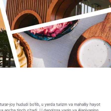
urar-joy hududi bo'lib, u yerda turizm va mahalliy hayot
 ancha tinch o'tadi. U dengizga yaqin va Alaniyaning