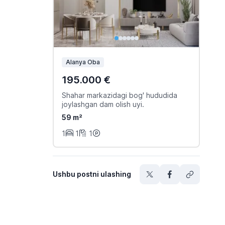
Alanya Oba
195.000 €
Shahar markazidagi bog' hududida
joylashgan dam olish uyi.
59 m²
1
1
1
Ushbu postni ulashing