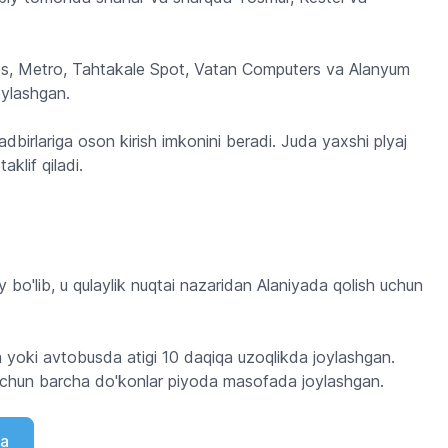
ros, Metro, Tahtakale Spot, Vatan Computers va Alanyum
oylashgan.
adbirlariga oson kirish imkonini beradi. Juda yaxshi plyaj
aklif qiladi.
bo'lib, u qulaylik nuqtai nazaridan Alaniyada qolish uchun
a yoki avtobusda atigi 10 daqiqa uzoqlikda joylashgan.
 uchun barcha do'konlar piyoda masofada joylashgan.
ba