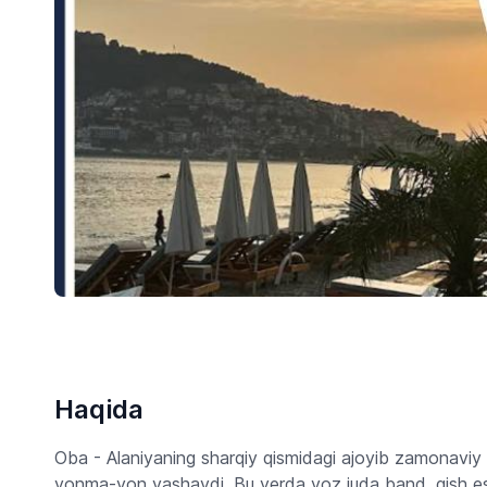
Haqida
Oba - Alaniyaning sharqiy qismidagi ajoyib zamonaviy t
yonma-yon yashaydi. Bu yerda yoz juda band, qish esa