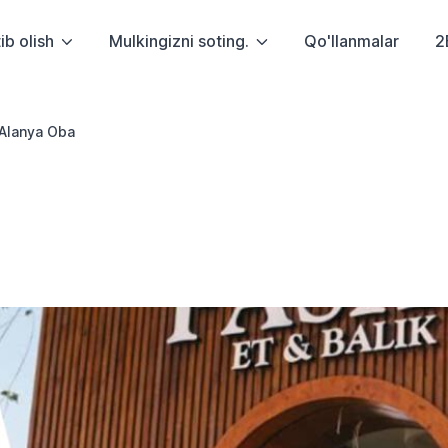
ib olish
Mulkingizni soting.
Qo'llanmalar
2
Alanya Oba