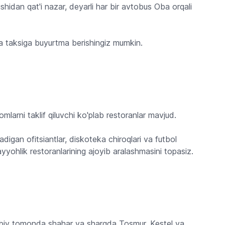
idan qat'i nazar, deyarli har bir avtobus Oba orqali
da taksiga buyurtma berishingiz mumkin.
omlarni taklif qiluvchi ko'plab restoranlar mavjud.
digan ofitsiantlar, diskoteka chiroqlari va futbol
ayyohlik restoranlarining ajoyib aralashmasini topasiz.
arbiy tomonda shahar va sharqda Tosmur, Kestel va