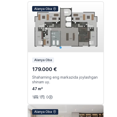
Alanya Oba
Alanya Oba
179.000 €
Shaharning eng markazida joylashgan
shinam uy.
47 m²
1
1
0
Alanya Oba