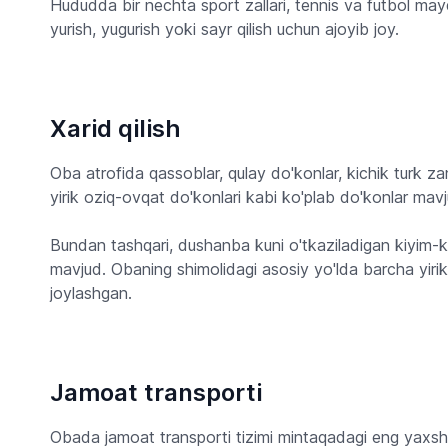
Hududda bir nechta sport zallari, tennis va futbol may
yurish, yugurish yoki sayr qilish uchun ajoyib joy.
Xarid qilish
Oba atrofida qassoblar, qulay do'konlar, kichik turk zanj
yirik oziq-ovqat do'konlari kabi ko'plab do'konlar mavj
Bundan tashqari, dushanba kuni o'tkaziladigan kiyim-k
mavjud. Obaning shimolidagi asosiy yo'lda barcha yirik
joylashgan.
Jamoat transporti
Obada jamoat transporti tizimi mintaqadagi eng yaxshi