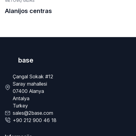
VIETOVIŲ GIDAS
Alanijos centras
base
Çangal Sokak #12
Saray mahallesi
07400 Alanya
Antalya
Turkey
sales@2base.com
+90 212 900 46 18