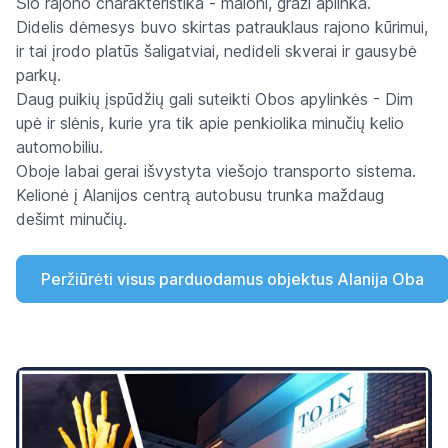
Šio rajono charakteristika - maloni, graži aplinka.
Didelis dėmesys buvo skirtas patrauklaus rajono kūrimui,
ir tai įrodo platūs šaligatviai, nedideli skverai ir gausybė
parkų.
Daug puikių įspūdžių gali suteikti Obos apylinkės - Dim
upė ir slėnis, kurie yra tik apie penkiolika minučių kelio
automobiliu.
Oboje labai gerai išvystyta viešojo transporto sistema.
Kelionė į Alanijos centrą autobusu trunka maždaug
dešimt minučių.
Peržiūrėti visus parduodamus objektus Alanija Oba