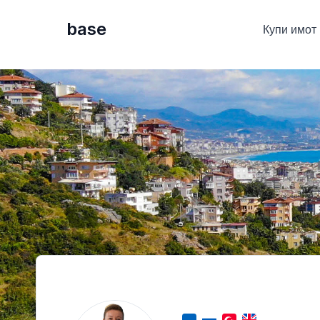
base
Купи имот