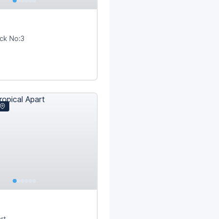
ock No:3
rt