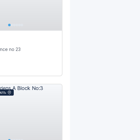
ence no 23
клъ