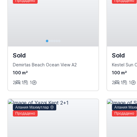
Продадено
Продадено
Sold
Sold
Demirtas Beach Ocean View A2
Kestel Sun 
100 m²
100 m²
2
1
1
2
1
1
Алания Махмутлар
Алания Мах
Продадено
Продадено