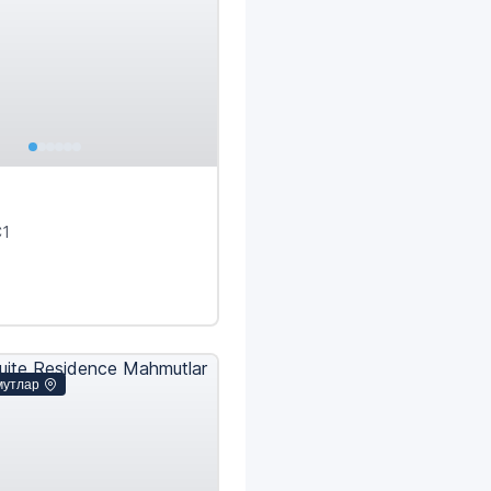
C1
мутлар