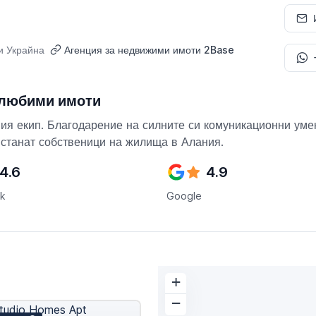
и Украйна
Агенция за недвижими имоти 2Base
 любими имоти
ия екип. Благодарение на силните си комуникационни умен
а станат собственици на жилища в Алания.
4.6
4.9
ok
Google
+
−