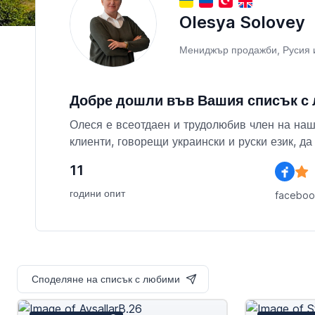
Olesya Solovey
Мениджър продажби, Русия 
Добре дошли във Вашия списък с
Олеся е всеотдаен и трудолюбив член на наш
клиенти, говорещи украински и руски език, д
11
години опит
facebo
Споделяне на списък с любими