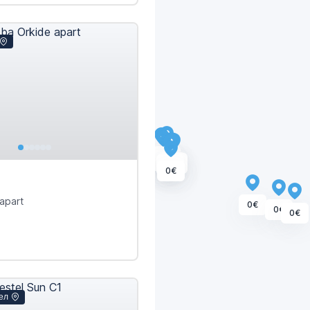
0€
0€
0€
0€
0€
0€
0€
apart
0€
0€
0€
ел