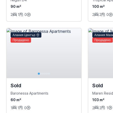
90 m²
100 m²
2
1
0
2
2
0
Алания Център
Алания Мах
Продадено
Продадено
Sold
Sold
Baronessa Apartments
Maren Resi
60 m²
103 m²
1
1
0
2
2
1