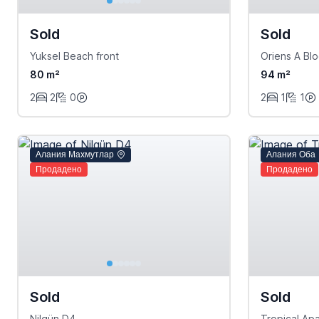
Sold
Sold
Yuksel Beach front
Oriens A Bl
80 m²
94 m²
2
2
0
2
1
1
Алания Махмутлар
Алания Оба
Продадено
Продадено
Sold
Sold
Nilgün D4
Tropical Apa