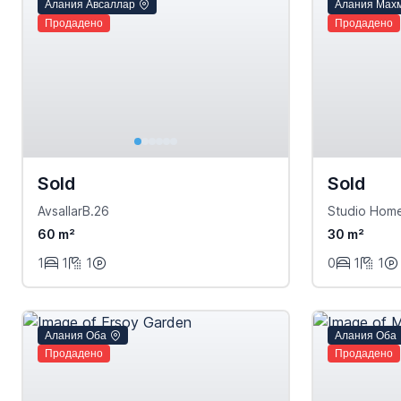
Алания Авсаллар
Алания Мах
Продадено
Продадено
Sold
Sold
AvsallarB.26
Studio Hom
60 m²
30 m²
1
1
1
0
1
1
Алания Оба
Алания Оба
Продадено
Продадено