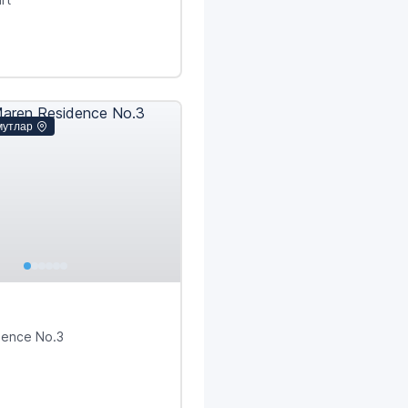
мутлар
dence No.3