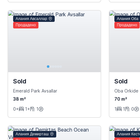
Алания Авсаллар
Алания Оба
Продадено
Продадено
Sold
Sold
Emerald Park Avsallar
Oba Orkide 
38 m²
70 m²
0+
1+
1
1
1
0
Алания Демирташ
Алания Кест