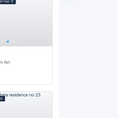
мутлар
es Apt