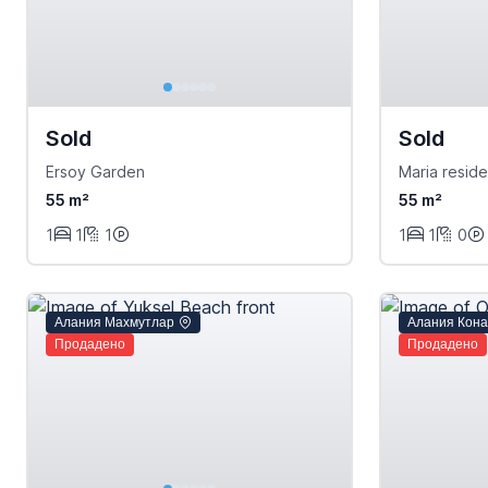
Sold
Sold
Ersoy Garden
Maria resid
55 m²
55 m²
1
1
1
1
1
0
Алания Махмутлар
Алания Кона
Продадено
Продадено