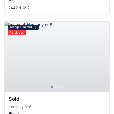
2
2
0
Alanija Džikdžili
Parduota
Sold
Harmony nr 6
90 m²