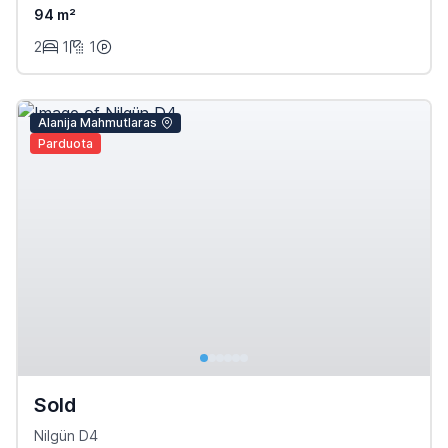
94 m²
2
1
1
Alanija Mahmutlaras
Parduota
Sold
Nilgün D4