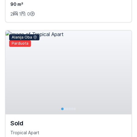
90 m²
2
1
0
Alanija Oba
Parduota
Sold
Tropical Apart