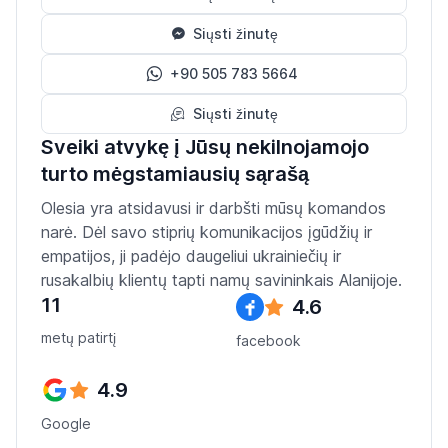
Siųsti žinutę
+90 505 783 5664
Siųsti žinutę
Sveiki atvykę į Jūsų nekilnojamojo
turto mėgstamiausių sąrašą
Olesia yra atsidavusi ir darbšti mūsų komandos
narė. Dėl savo stiprių komunikacijos įgūdžių ir
empatijos, ji padėjo daugeliui ukrainiečių ir
rusakalbių klientų tapti namų savininkais Alanijoje.
11
4.6
metų patirtį
facebook
4.9
Google