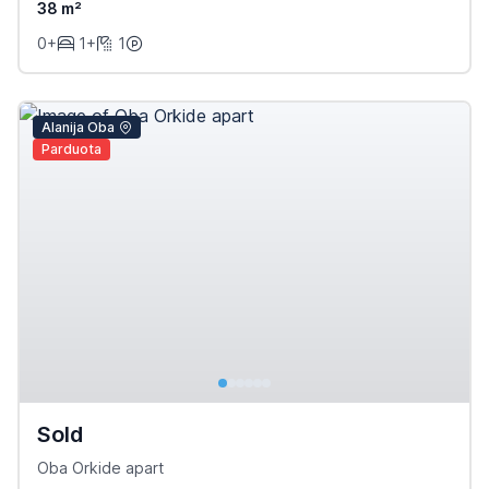
38 m²
0+
1+
1
Alanija Oba
Parduota
Sold
Oba Orkide apart