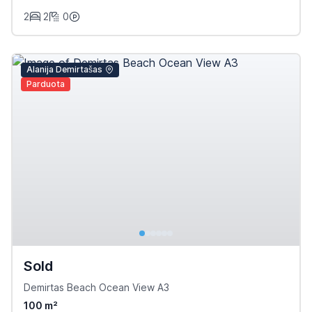
2
2
0
Alanija Demirtašas
Parduota
Sold
Demirtas Beach Ocean View A3
100 m²