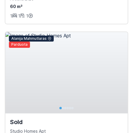
60 m²
1
1
1
Alanija Mahmutlaras
Parduota
Sold
Studio Homes Apt