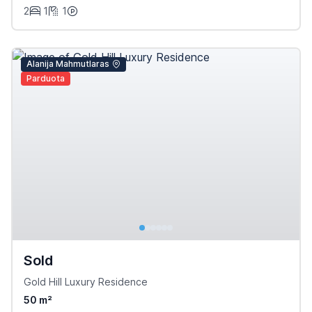
2
1
1
Alanija Mahmutlaras
Parduota
Sold
Gold Hill Luxury Residence
50 m²