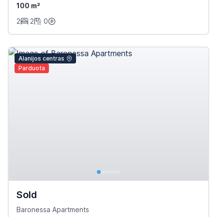
100 m²
2
2
0
Alanijos centras
Parduota
Sold
Baronessa Apartments