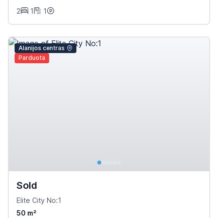
2
1
1
Alanijos centras
Parduota
Sold
Elite City No:1
50 m²