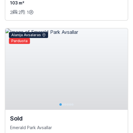
103 m²
2
2
1
Alanija Avsalaras
Parduota
Sold
Emerald Park Avsallar