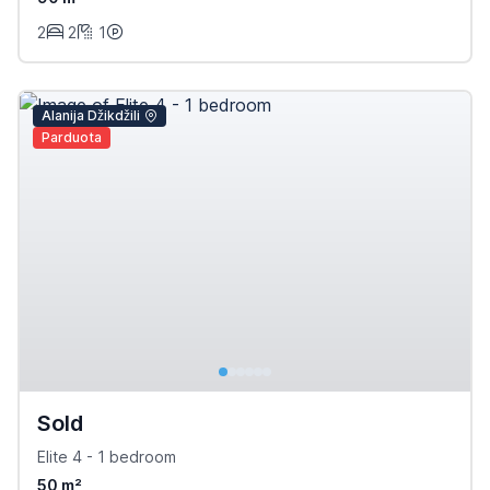
2
2
1
Alanija Džikdžili
Parduota
Sold
Elite 4 - 1 bedroom
50 m²