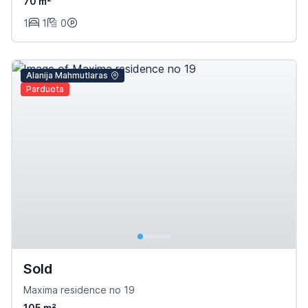
70 m²
1
1
0
Alanija Mahmutlaras
Parduota
Sold
Maxima residence no 19
105 m²