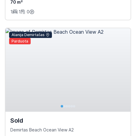
70 m²
1
1
0
Alanija Demirtašas
Parduota
Sold
Demirtas Beach Ocean View A2