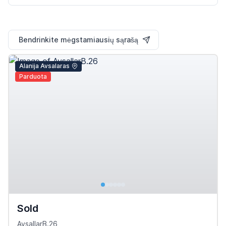
Bendrinkite mėgstamiausių sąrašą
Alanija Avsalaras
Parduota
Sold
AvsallarB.26