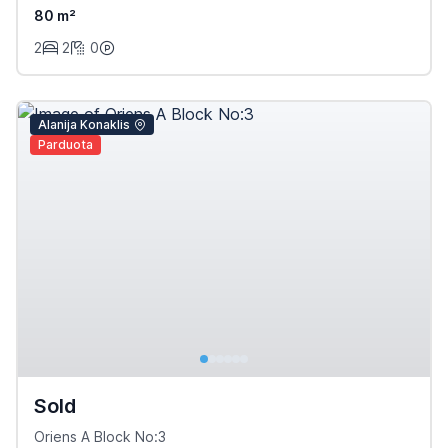
80 m²
2
2
0
Alanija Konaklis
Parduota
Sold
Oriens A Block No:3