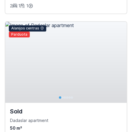
2
1
1
Alanijos centras
Parduota
Sold
Dadaslar apartment
50 m²