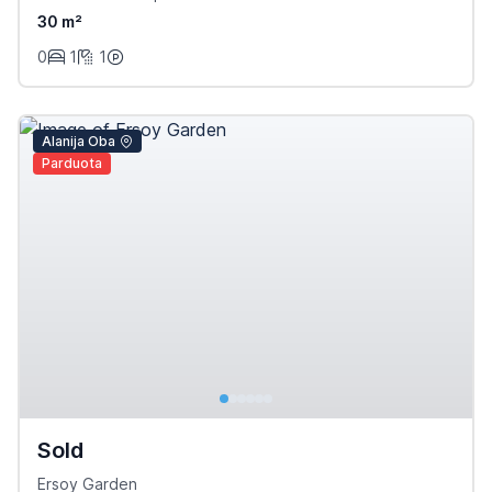
30 m²
0
1
1
Alanija Oba
Parduota
Sold
Ersoy Garden