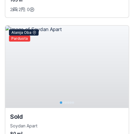
2
2
0
Alanija Oba
Parduota
Sold
Soydan Apart
80 m²