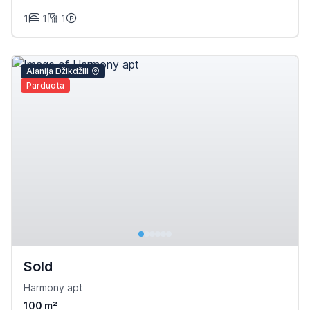
1
1
1
Alanija Džikdžili
Parduota
Sold
Harmony apt
100 m²