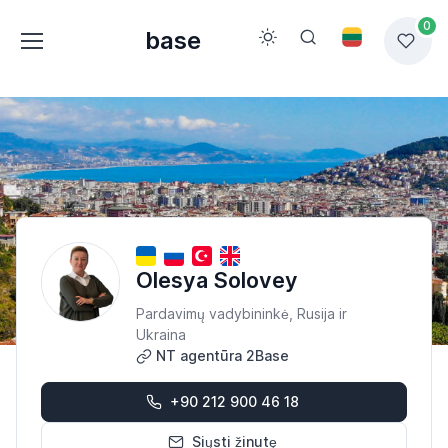
0
base
Olesya Solovey
Pardavimų vadybininkė, Rusija ir
Ukraina
NT agentūra 2Base
+90 212 900 46 18
Siųsti žinutę