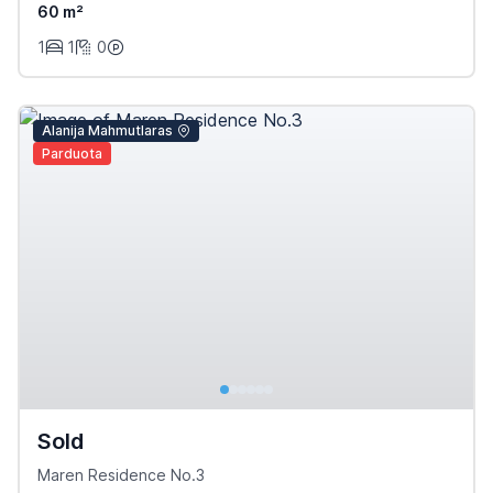
60 m²
1
1
0
Alanija Mahmutlaras
Parduota
Sold
Maren Residence No.3