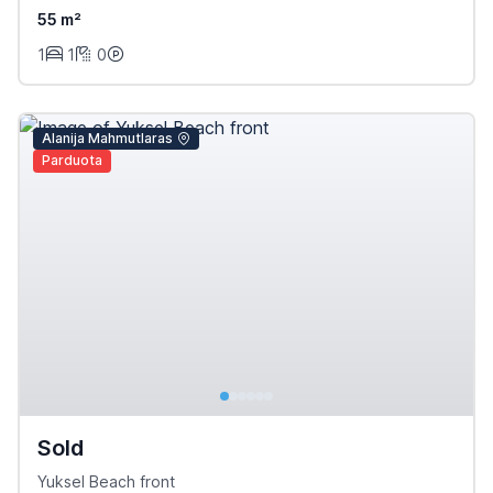
55 m²
1
1
0
Alanija Mahmutlaras
Parduota
Sold
Yuksel Beach front