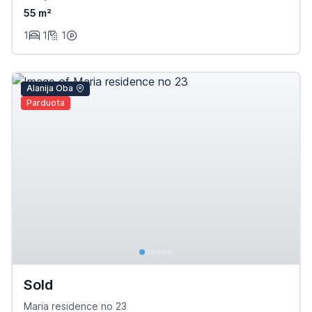
55 m²
1
1
1
Alanija Oba
Parduota
Sold
Maria residence no 23