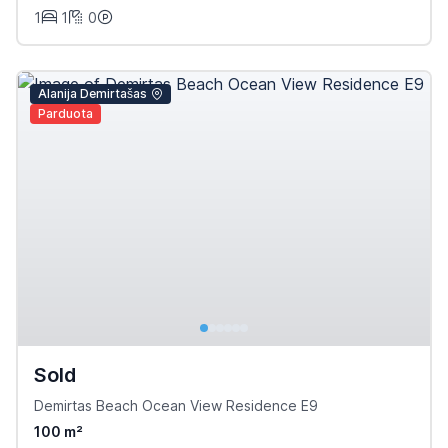
1
1
0
Alanija Demirtašas
Parduota
Sold
Demirtas Beach Ocean View Residence E9
100 m²