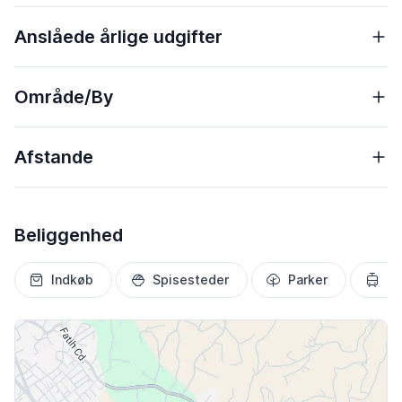
Anslåede årlige udgifter
Område/By
Afstande
Beliggenhed
Indkøb
Spisesteder
Parker
Tr