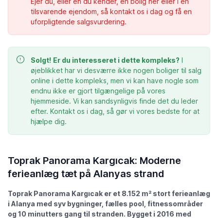
Ejer du, eller en du kender, en bolig her eller i en
tilsvarende ejendom, så kontakt os i dag og få en
uforpligtende salgsvurdering.
Solgt!
Er du interesseret i dette kompleks?
I
øjeblikket har vi desværre ikke nogen boliger til salg
online i dette kompleks, men vi kan have nogle som
endnu ikke er gjort tilgængelige på vores
hjemmeside. Vi kan sandsynligvis finde det du leder
efter. Kontakt os i dag, så gør vi vores bedste for at
hjælpe dig.
Toprak Panorama Kargıcak: Moderne
ferieanlæg tæt på Alanyas strand
Toprak Panorama Kargıcak er et 8.152 m² stort ferieanlæg
i Alanya med syv bygninger, fælles pool, fitnessområder
og 10 minutters gang til stranden. Bygget i 2016 med