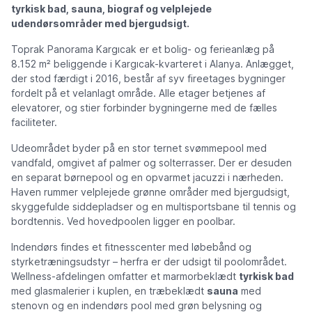
tyrkisk bad, sauna, biograf og velplejede
udendørsområder med bjergudsigt.
Toprak Panorama Kargıcak er et bolig- og ferieanlæg på
8.152 m² beliggende i Kargıcak-kvarteret i Alanya. Anlægget,
der stod færdigt i 2016, består af syv fireetages bygninger
fordelt på et velanlagt område. Alle etager betjenes af
elevatorer, og stier forbinder bygningerne med de fælles
faciliteter.
Udeområdet byder på en stor ternet svømmepool med
vandfald, omgivet af palmer og solterrasser. Der er desuden
en separat børnepool og en opvarmet jacuzzi i nærheden.
Haven rummer velplejede grønne områder med bjergudsigt,
skyggefulde siddepladser og en multisportsbane til tennis og
bordtennis. Ved hovedpoolen ligger en poolbar.
Indendørs findes et fitnesscenter med løbebånd og
styrketræningsudstyr – herfra er der udsigt til poolområdet.
Wellness-afdelingen omfatter et marmorbeklædt
tyrkisk bad
med glasmalerier i kuplen, en træbeklædt
sauna
med
stenovn og en indendørs pool med grøn belysning og