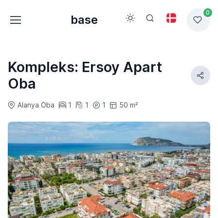
0
base
Kompleks: Ersoy Apart
Oba
Alanya Oba
1
1
1
50 m²