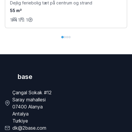
Dejlig feriebolig tæt på centrum og strand
55 m²
1
1
1
base
Çangal Sokak #12
Saray mahallesi
07400 Alanya
Antalya
Turkiye
dk@2base.com