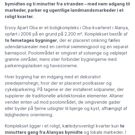
bymidten og ti minutter fra stranden – med nem adgang til
markeder, parker og ugentlige landmandsmarkeder i et
roligt kvarter.
Ersoy Apart Oba er et boligkompleks i Oba-kvarteret i Alanya,
opført i 2006 på en grund på 2.200 m². Komplekset består af
to femetages bygninger
, der er placeret omkring fælles
udendørsarealer med en central swimmingpool og en separat
børnepool. Poolområdet er omgivet af solsenge og velplejet
grønne områder, mens stier forbinder bygningerne med
parkeringspladsen og havezonerne.
Hver bygning har en indgang med et dekorativt
smedejernshegn, hvor der er placeret postkasser og
cykelparkering. På tagene er der installeret solpaneler, der
supplerer de traditionelle arkitektoniske elementer.
Altaner
vender enten ud mod poolområdet, de omgivende gader
eller byder på fjerne udsigter til bjerge og kyst
, afhængigt af
lejlighedens orientering.
Komplekset ligger i et roligt, kæledyrsvenligt kvarter kun
to
minutters gang fra Alanyas bymidte
og lokale markeder. I