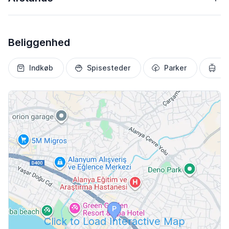
Beliggenhed
Indkøb
Spisesteder
Parker
Tr
Click to Load Interactive Map