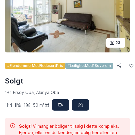
23
#EiendommerMedRedusertPris
#LeilighetMed1Soverom
Solgt
1+1 Ersoy Oba, Alanya Oba
1
1
1
50 m²
Solgt!
Vi mangler boliger til salg i dette kompleks.
Ejer du, eller en du kender, en bolig her eller i en