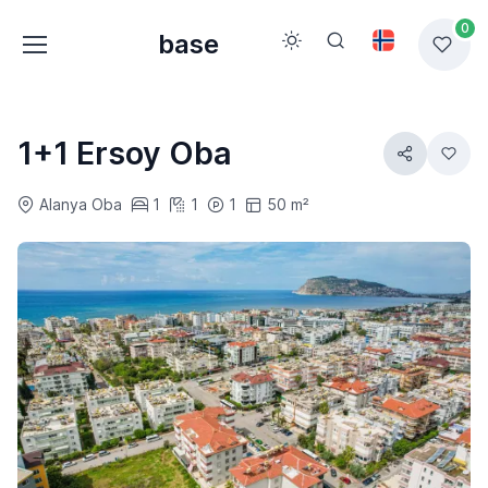
0
base
1+1 Ersoy Oba
Alanya Oba
1
1
1
50 m²