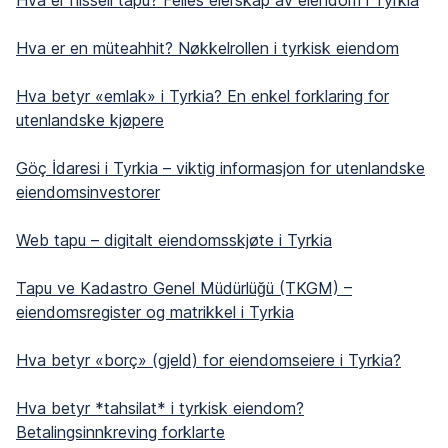
Hva er hisseli tapu? Felles eierskap av eiendom i Tyrkia
Hva er en müteahhit? Nøkkelrollen i tyrkisk eiendom
Hva betyr «emlak» i Tyrkia? En enkel forklaring for
utenlandske kjøpere
Göç İdaresi i Tyrkia – viktig informasjon for utenlandske
eiendomsinvestorer
Web tapu – digitalt eiendomsskjøte i Tyrkia
Tapu ve Kadastro Genel Müdürlüğü (TKGM) –
eiendomsregister og matrikkel i Tyrkia
Hva betyr «borç» (gjeld) for eiendomseiere i Tyrkia?
Hva betyr *tahsilat* i tyrkisk eiendom?
Betalingsinnkreving forklarte