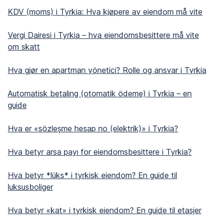
KDV (moms) i Tyrkia: Hva kjøpere av eiendom må vite
Vergi Dairesi i Tyrkia – hva eiendomsbesittere må vite
om skatt
Hva gjør en apartman yönetici? Rolle og ansvar i Tyrkia
Automatisk betaling (otomatik ödeme) i Tyrkia – en
guide
Hva er «sözleşme hesap no (elektrik)» i Tyrkia?
Hva betyr arsa payı for eiendomsbesittere i Tyrkia?
Hva betyr *lüks* i tyrkisk eiendom? En guide til
luksusboliger
Hva betyr «kat» i tyrkisk eiendom? En guide til etasjer