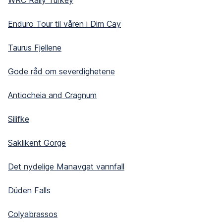
WRC Rally Turkey
Enduro Tour til våren i Dim Cay
Taurus Fjellene
Gode råd om severdighetene
Antiocheia and Cragnum
Silifke
Saklikent Gorge
Det nydelige Manavgat vannfall
Düden Falls
Colyabrassos