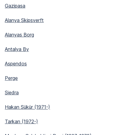
Gazipasa
Alanya Skipsverft
Alanyas Borg
Antalya By
Aspendos
Perge
Siedra
Hakan Sükür (1971-)
Tarkan (1972-)