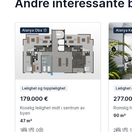
Andre interessante 
Alanya Oba
Alanya K
Leilighet og toppleilighet
Leilighet
179.000 €
277.0
Koselig leilighet midt i sentrum av
Romslig h
byen
90 m²
47 m²
1
1
0
2
1
1