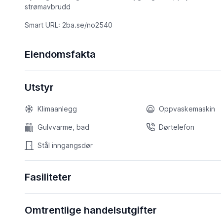
strømavbrudd
Smart URL: 2ba.se/no2540
Eiendomsfakta
Utstyr
Klimaanlegg
Oppvaskemaskin
Gulvvarme, bad
Dørtelefon
Stål inngangsdør
Fasiliteter
Omtrentlige handelsutgifter