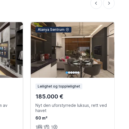
Alanya Sentrum
Leilighet og toppleilighet
185.000 €
um av
Nyt den uforstyrrede luksus, rett ved
L
havet
60 m²
1
1
1