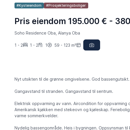
#Kysteiendom
#Prosjekteringsboliger
Pris eiendom 195.000 € - 38
Soho Residence Oba, Alanya Oba
1 - 2
1 - 2
1
59 - 123 m²
Nyt utsikten til de grønne omgivelsene. God bassengutsikt.
Gangavstand til stranden. Gangavstand til sentrum.
Elektrisk oppvarming av vann. Aircondition for oppvarming
Amerikansk kjøkken med stekeovn og kjøleskap. Ferieboli
varme sommerkvelder.
Nydelig bassengområde. Heis i bygningen. Oppsynsman til k