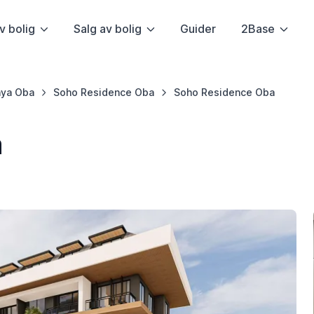
v bolig
Salg av bolig
Guider
2Base
nya Oba
Soho Residence Oba
Soho Residence Oba
a