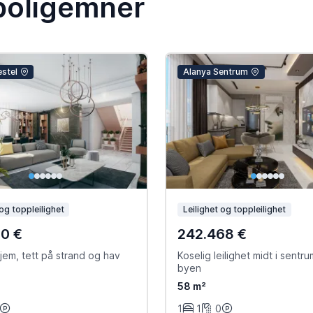
boligemner
estel
Alanya Sentrum
 og toppleilighet
Leilighet og toppleilighet
00 €
242.468 €
jem, tett på strand og hav
Koselig leilighet midt i sentr
byen
58 m²
1
1
0