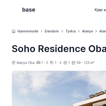
base
Kjøp a
Hjemmeside
Eiendom
Tyrkia
Alanya
Ala
Soho Residence Ob
Alanya Oba
1 - 2
1 - 2
1
59 - 123 m²