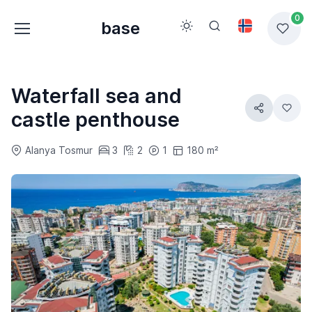
0
base
Waterfall sea and
castle penthouse
Alanya Tosmur
3
2
1
180 m²