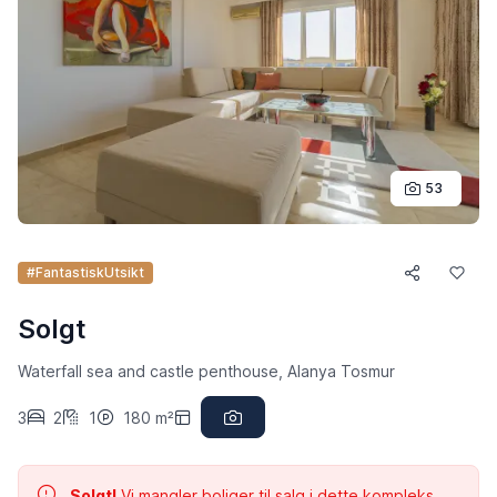
53
#FantastiskUtsikt
Solgt
Waterfall sea and castle penthouse, Alanya Tosmur
3
2
1
180 m²
Solgt!
Vi mangler boliger til salg i dette kompleks.