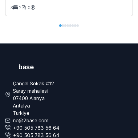
3
2
0
base
Çangal Sokak #12
Saray mahallesi
07400 Alanya
Antalya
Turkiye
no@2base.com
+90 505 783 56 64
+90 505 783 56 64