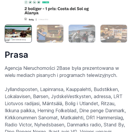
Prasa
Agencja Nieruchomości 2Base była prezentowana w
wielu mediach pisanych i programach telewizyjnych.
Jyllandsposten, Lapinransa, Kauppalehti, Budstikken,
Lokalavisen, Børsen, JydskeVestkysten, adressa, LRT
Liotuvos radijasi, Mäntsälä, Bolig i Utlandet, Ritzau,
Ikkuna paikka, Herning Folkeblad, Dine penge Danmark,
Kirkkonummen Sanomat, Matkalehti, DR1 Hammerslag,
Radio Victor, Nyhedsbasen, Danmarks radio, Stand By,
Dine Penger Norge, Ikast avis,VG, Vojens ugeavis,