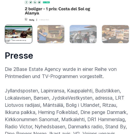
Presse
Die 2Base Estate Agency wurde in einer Reihe von
Printmedien und TV-Programmen vorgestellt.
Jyllandsposten, Lapinransa, Kauppalehti, Budstikken,
Lokalavisen, Børsen, JydskeVestkysten, adressa, LRT
Liotuvos radijasi, Mäntsälä, Bolig i Utlandet, Ritzau,
Ikkuna paikka, Herning Folkeblad, Dine penge Danmark,
Kirkkonummen Sanomat, Matkalehti, DR1 Hammerslag,
Radio Victor, Nyhedsbasen, Danmarks radio, Stand By,
Dine Penger Norge, Ikast avis, VG, Vojens ugeavis,