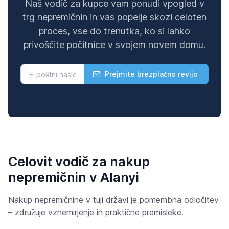
Naš vodič za kupce vam ponudi vpogled v
trg nepremičnin in vas popelje skozi celoten
proces, vse do trenutka, ko si lahko
privoščite počitnice v svojem novem domu.
Prejmite brezplačno revijo
Celovit vodič za nakup
nepremičnin v Alanyi
Nakup nepremičnine v tuji državi je pomembna odločitev
– združuje vznemirjenje in praktične premisleke.