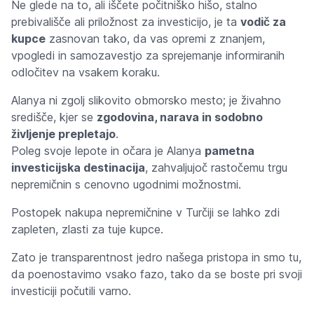
Ne glede na to, ali iščete počitniško hišo, stalno
prebivališče ali priložnost za investicijo, je ta
vodič za
kupce
zasnovan tako, da vas opremi z znanjem,
vpogledi in samozavestjo za sprejemanje informiranih
odločitev na vsakem koraku.
Alanya ni zgolj slikovito obmorsko mesto; je živahno
središče, kjer se
zgodovina, narava in sodobno
življenje prepletajo
.
Poleg svoje lepote in očara je Alanya
pametna
investicijska destinacija
, zahvaljujoč rastočemu trgu
nepremičnin s cenovno ugodnimi možnostmi.
Postopek nakupa nepremičnine v Turčiji se lahko zdi
zapleten, zlasti za tuje kupce.
Zato je transparentnost jedro našega pristopa in smo tu,
da poenostavimo vsako fazo, tako da se boste pri svoji
investiciji počutili varno.