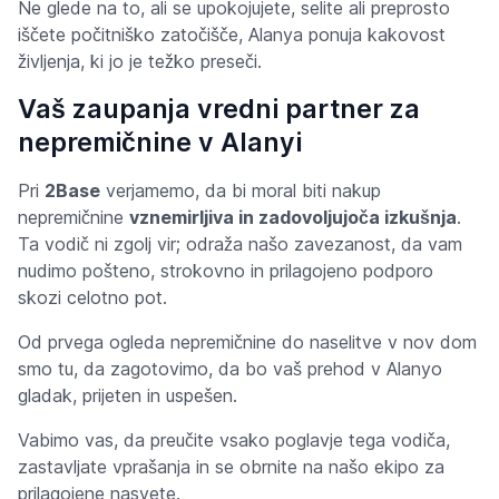
Ne glede na to, ali se upokojujete, selite ali preprosto
iščete počitniško zatočišče, Alanya ponuja kakovost
življenja, ki jo je težko preseči.
Vaš zaupanja vredni partner za
nepremičnine v Alanyi
Pri
2Base
verjamemo, da bi moral biti nakup
nepremičnine
vznemirljiva in zadovoljujoča izkušnja
.
Ta vodič ni zgolj vir; odraža našo zavezanost, da vam
nudimo pošteno, strokovno in prilagojeno podporo
skozi celotno pot.
Od prvega ogleda nepremičnine do naselitve v nov dom
smo tu, da zagotovimo, da bo vaš prehod v Alanyo
gladak, prijeten in uspešen.
Vabimo vas, da preučite vsako poglavje tega vodiča,
zastavljate vprašanja in se obrnite na našo ekipo za
prilagojene nasvete.