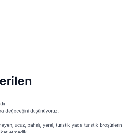
erilen
dır.
una değeceğini düşünüyoruz.
eyen, ucuz, pahalı, yerel, turistik yada turistik broşürlerin
ikkat etmedik.