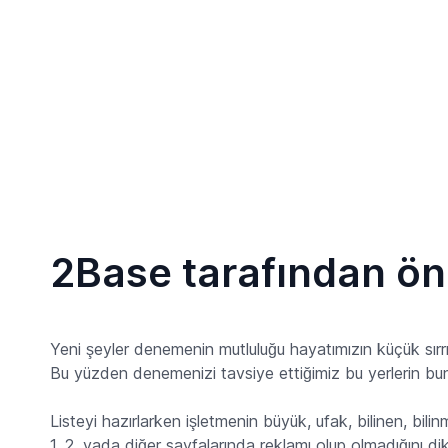
2Base tarafından ön
Yeni şeyler denemenin mutluluğu hayatımızın küçük sırrı
Bu yüzden denemenizi tavsiye ettiğimiz bu yerlerin b
Listeyi hazırlarken işletmenin büyük, ufak, bilinen, bilinm
1. 2. yada diğer sayfalarında reklamı olup olmadığını d