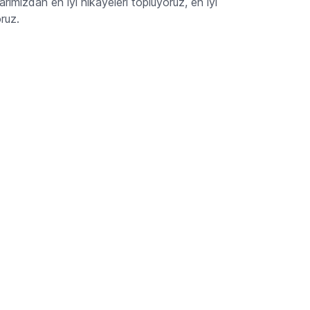
ımızdan en iyi hikayeleri topluyoruz, en iyi
oruz.