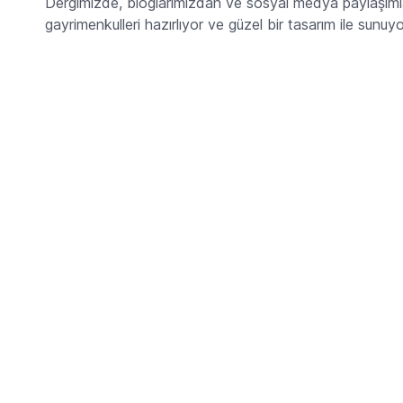
Dergimizde, bloglarımızdan ve sosyal medya paylaşımlar
gayrimenkulleri hazırlıyor ve güzel bir tasarım ile sunuy