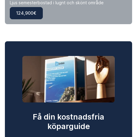
Ljus semesterbostad i lugnt och skönt område
124,900€
Få din kostnadsfria
köparguide