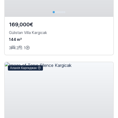
169,000€
Gülistan Villa Kargicak
144 m²
3
2
1
Аланія Каргиджак