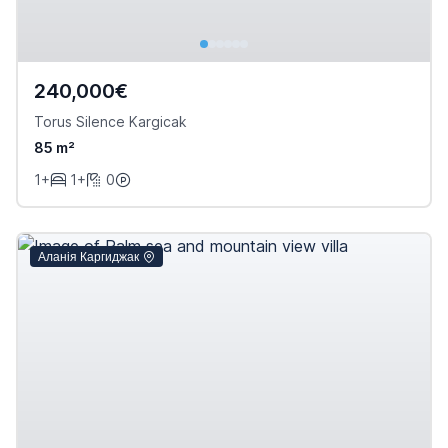
240,000€
Torus Silence Kargicak
85 m²
1+
1+
0
Аланія Каргиджак