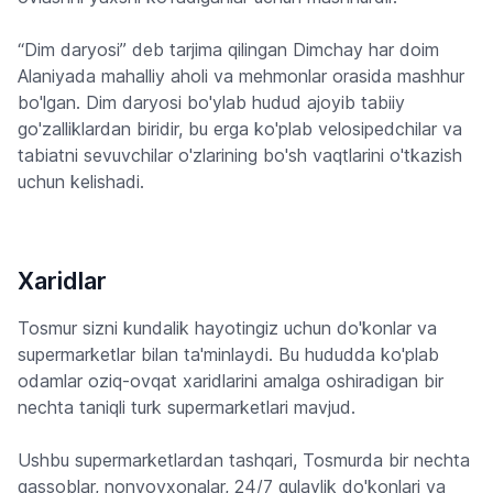
“Dim daryosi” deb tarjima qilingan Dimchay har doim
Alaniyada mahalliy aholi va mehmonlar orasida mashhur
bo'lgan. Dim daryosi bo'ylab hudud ajoyib tabiiy
go'zalliklardan biridir, bu erga ko'plab velosipedchilar va
tabiatni sevuvchilar o'zlarining bo'sh vaqtlarini o'tkazish
uchun kelishadi.
Xaridlar
Tosmur sizni kundalik hayotingiz uchun do'konlar va
supermarketlar bilan ta'minlaydi. Bu hududda ko'plab
odamlar oziq-ovqat xaridlarini amalga oshiradigan bir
nechta taniqli turk supermarketlari mavjud.
Ushbu supermarketlardan tashqari, Tosmurda bir nechta
qassoblar, nonvoyxonalar, 24/7 qulaylik do'konlari va