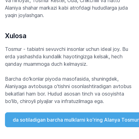
Va nihoyat, Tosmur Kestel, Oba, Chikchilli va hatto
Alaniya shahar markazi kabi atrofdagi hududlarga juda
yaqin joylashgan.
Xulosa
Tosmur - tabiatni sevuvchi insonlar uchun ideal joy. Bu
erda yashashda kundalik hayotingizga kelsak, hech
qanday muammoga duch kelmaysiz.
Barcha do'konlar piyoda masofasida, shuningdek,
Alaniyaga avtobusga o'tishni osonlashtiradigan avtobus
bekatlari ham bor. Hudud asosan tinch va osoyishta
bo'lib, chiroyli plyajlar va infratuzilmaga ega.
da sotiladigan barcha mulklarni ko'ring Alanya Tosmur