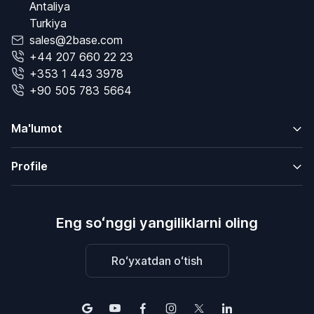
Antaliya
Turkiya
sales@2base.com
+44 207 660 22 23
+353 1 443 3978
+90 505 783 5664
Ma'lumot
Profile
Eng soʻnggi yangiliklarni oling
Roʻyxatdan oʻtish