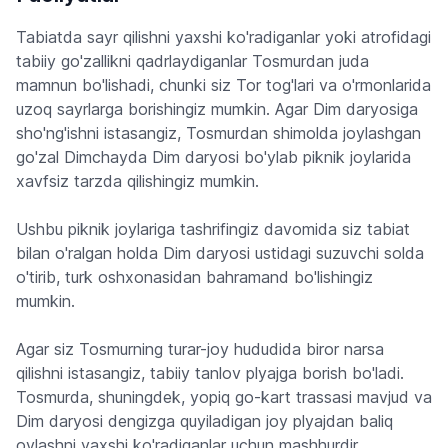
Tabiatda sayr qilishni yaxshi ko'radiganlar yoki atrofidagi
tabiiy go'zallikni qadrlaydiganlar Tosmurdan juda
mamnun bo'lishadi, chunki siz Tor tog'lari va o'rmonlarida
uzoq sayrlarga borishingiz mumkin. Agar Dim daryosiga
sho'ng'ishni istasangiz, Tosmurdan shimolda joylashgan
go'zal Dimchayda Dim daryosi bo'ylab piknik joylarida
xavfsiz tarzda qilishingiz mumkin.
Ushbu piknik joylariga tashrifingiz davomida siz tabiat
bilan o'ralgan holda Dim daryosi ustidagi suzuvchi solda
o'tirib, turk oshxonasidan bahramand bo'lishingiz
mumkin.
Agar siz Tosmurning turar-joy hududida biror narsa
qilishni istasangiz, tabiiy tanlov plyajga borish bo'ladi.
Tosmurda, shuningdek, yopiq go-kart trassasi mavjud va
Dim daryosi dengizga quyiladigan joy plyajdan baliq
ovlashni yaxshi ko'radiganlar uchun mashhurdir.