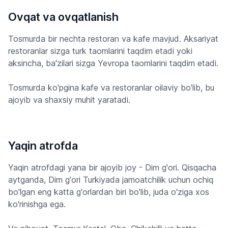
Ovqat va ovqatlanish
Tosmurda bir nechta restoran va kafe mavjud. Aksariyat
restoranlar sizga turk taomlarini taqdim etadi yoki
aksincha, ba'zilari sizga Yevropa taomlarini taqdim etadi.
Tosmurda ko'pgina kafe va restoranlar oilaviy bo'lib, bu
ajoyib va ​​shaxsiy muhit yaratadi.
Yaqin atrofda
Yaqin atrofdagi yana bir ajoyib joy - Dim g'ori. Qisqacha
aytganda, Dim g'ori Turkiyada jamoatchilik uchun ochiq
bo'lgan eng katta g'orlardan biri bo'lib, juda o'ziga xos
ko'rinishga ega.