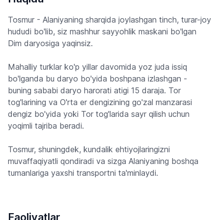
Tosmur - Alaniyaning sharqida joylashgan tinch, turar-joy
hududi bo'lib, siz mashhur sayyohlik maskani bo'lgan
Dim daryosiga yaqinsiz.
Mahalliy turklar ko'p yillar davomida yoz juda issiq
bo'lganda bu daryo bo'yida boshpana izlashgan -
buning sababi daryo harorati atigi 15 daraja. Tor
tog'larining va O'rta er dengizining go'zal manzarasi
dengiz bo'yida yoki Tor tog'larida sayr qilish uchun
yoqimli tajriba beradi.
Tosmur, shuningdek, kundalik ehtiyojlaringizni
muvaffaqiyatli qondiradi va sizga Alaniyaning boshqa
tumanlariga yaxshi transportni ta'minlaydi.
Faoliyatlar