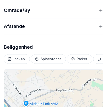
Område/By
Afstande
Beliggenhed
Indkøb
Spisesteder
Parker
Tr