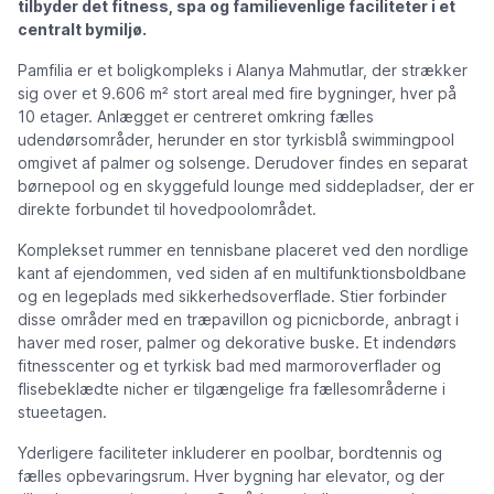
tilbyder det fitness, spa og familievenlige faciliteter i et
centralt bymiljø.
Pamfilia er et boligkompleks i Alanya Mahmutlar, der strækker
sig over et 9.606 m² stort areal med fire bygninger, hver på
10 etager. Anlægget er centreret omkring fælles
udendørsområder, herunder en stor tyrkisblå swimmingpool
omgivet af palmer og solsenge. Derudover findes en separat
børnepool og en skyggefuld lounge med siddepladser, der er
direkte forbundet til hovedpoolområdet.
Komplekset rummer en tennisbane placeret ved den nordlige
kant af ejendommen, ved siden af en multifunktionsboldbane
og en legeplads med sikkerhedsoverflade. Stier forbinder
disse områder med en træpavillon og picnicborde, anbragt i
haver med roser, palmer og dekorative buske. Et indendørs
fitnesscenter og et tyrkisk bad med marmoroverflader og
flisebeklædte nicher er tilgængelige fra fællesområderne i
stueetagen.
Yderligere faciliteter inkluderer en poolbar, bordtennis og
fælles opbevaringsrum. Hver bygning har elevator, og der