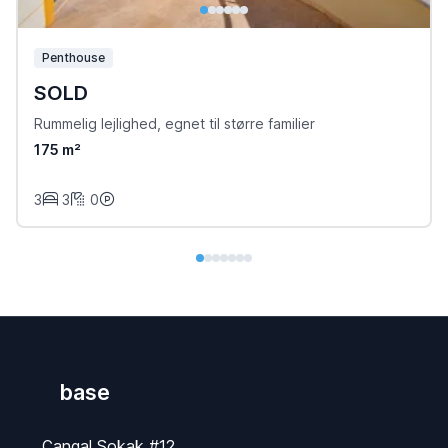
Penthouse
SOLD
Rummelig lejlighed, egnet til større familier
175 m²
3
3
0
base
Çangal Sokak #12