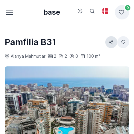
0
base
Pamfilia B31
Alanya Mahmutlar
2
2
0
100 m²