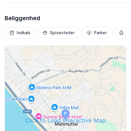
Beliggenhed
Indkøb
Spisesteder
Parker
Tr
Click to Load Interactive Map