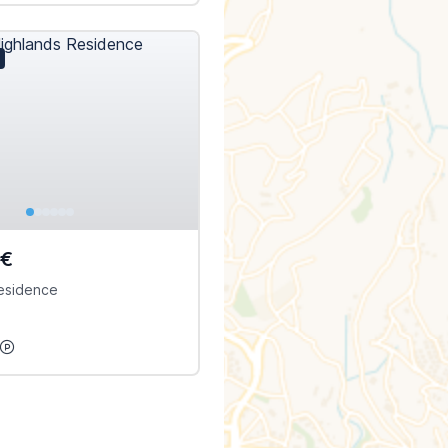
0€
esidence