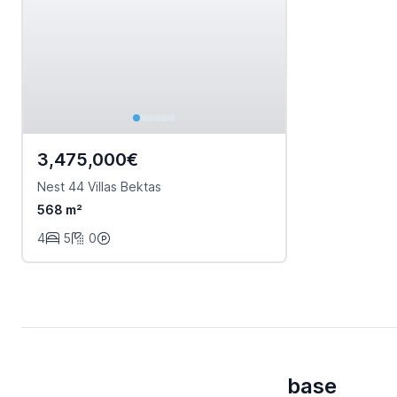
3,475,000€
Nest 44 Villas Bektas
568 m²
4
5
0
base