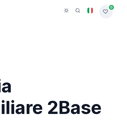
0
ia
liare 2Base