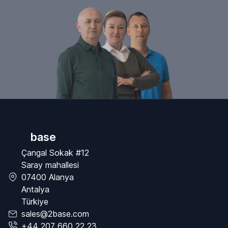
base
Çangal Sokak #12
Saray mahallesi
07400 Alanya
Antalya
Türkiye
sales@2base.com
+44 207 660 22 23