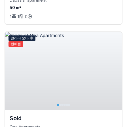
Dadaslar apartment
50 m²
1
1
0
알라냐 오바
판매됨
Sold
Oba Apartments