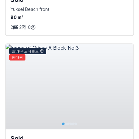
Yuksel Beach front
80 m²
2
2
0
알라냐 코나클르
판매됨
Sold