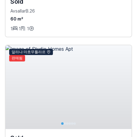
Sold
AvsallarB.26
60 m²
1
1
1
알라냐 마흐무틀라르
판매됨