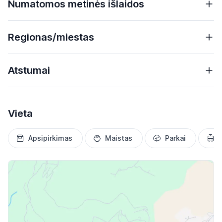
Numatomos metinės išlaidos
Regionas/miestas
Atstumai
Vieta
Apsipirkimas
Maistas
Parkai