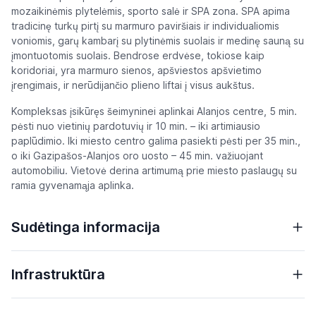
mozaikinėmis plytelėmis, sporto salė ir SPA zona. SPA apima
tradicinę turkų pirtį su marmuro paviršiais ir individualiomis
voniomis, garų kambarį su plytinėmis suolais ir medinę sauną su
įmontuotomis suolais. Bendrose erdvėse, tokiose kaip
koridoriai, yra marmuro sienos, apšviestos apšvietimo
įrengimais, ir nerūdijančio plieno liftai į visus aukštus.
Kompleksas įsikūręs šeimyninei aplinkai Alanjos centre, 5 min.
pėsti nuo vietinių pardotuvių ir 10 min. – iki artimiausio
paplūdimio. Iki miesto centro galima pasiekti pėsti per 35 min.,
o iki Gazipašos-Alanjos oro uosto – 45 min. važiuojant
automobiliu. Vietovė derina artimumą prie miesto paslaugų su
ramia gyvenamąja aplinka.
Sudėtinga informacija
Infrastruktūra