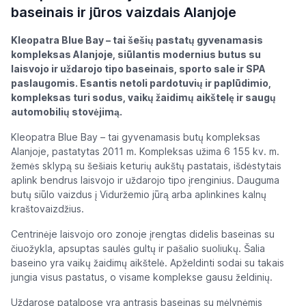
baseinais ir jūros vaizdais Alanjoje
Kleopatra Blue Bay – tai šešių pastatų gyvenamasis
kompleksas Alanjoje, siūlantis modernius butus su
laisvojo ir uždarojo tipo baseinais, sporto sale ir SPA
paslaugomis. Esantis netoli pardotuvių ir paplūdimio,
kompleksas turi sodus, vaikų žaidimų aikštelę ir saugų
automobilių stovėjimą.
Kleopatra Blue Bay – tai gyvenamasis butų kompleksas
Alanjoje, pastatytas 2011 m. Kompleksas užima 6 155 kv. m.
žemės sklypą su šešiais keturių aukštų pastatais, išdėstytais
aplink bendrus laisvojo ir uždarojo tipo įrenginius. Dauguma
butų siūlo vaizdus į Viduržemio jūrą arba aplinkines kalnų
kraštovaizdžius.
Centrinėje laisvojo oro zonoje įrengtas didelis baseinas su
čiuožykla, apsuptas saulės gultų ir pašalio suoliukų. Šalia
baseino yra vaikų žaidimų aikštelė. Apželdinti sodai su takais
jungia visus pastatus, o visame komplekse gausu želdinių.
Uždarose patalpose yra antrasis baseinas su mėlynėmis