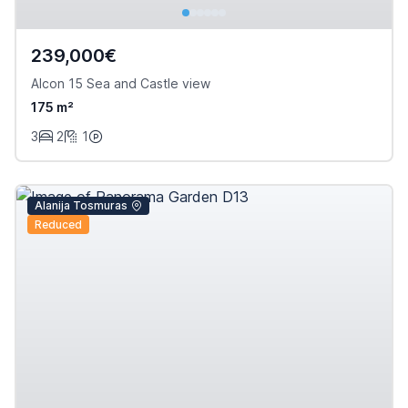
239,000€
Alcon 15 Sea and Castle view
175 m²
3
2
1
Alanija Tosmuras
Reduced