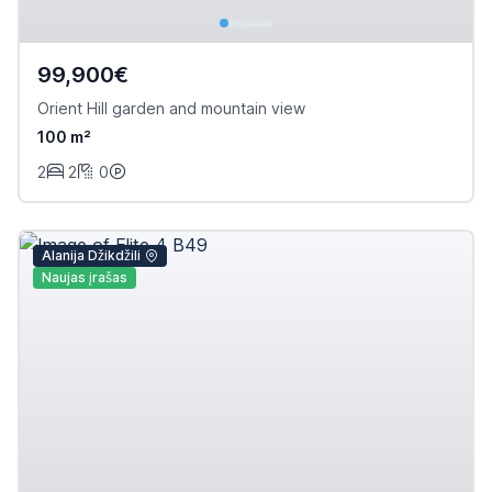
99,900€
Orient Hill garden and mountain view
100 m²
2
2
0
Alanija Džikdžili
Naujas įrašas