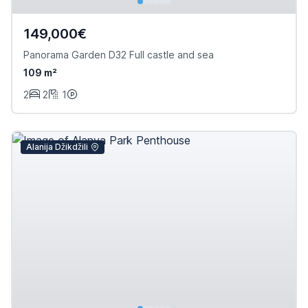
149,000€
Panorama Garden D32 Full castle and sea
109 m²
2
2
1
Alanija Džikdžili