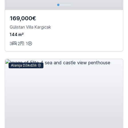
169,000€
Gülistan Villa Kargicak
144 m²
3
2
1
Alanija Džikdžili