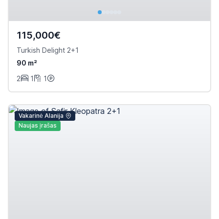
115,000€
Turkish Delight 2+1
90 m²
2
1
1
Vakarinė Alanija
Naujas įrašas