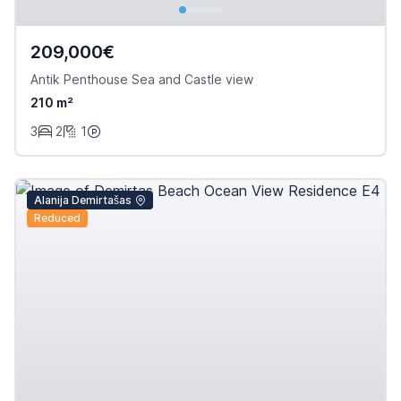
209,000€
Antik Penthouse Sea and Castle view
210 m²
3
2
1
Alanija Demirtašas
Reduced