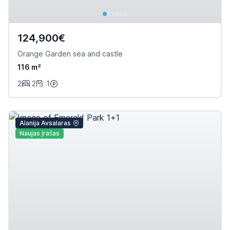
124,900€
Orange Garden sea and castle
116 m²
2
2
1
Alanija Avsalaras
Naujas įrašas