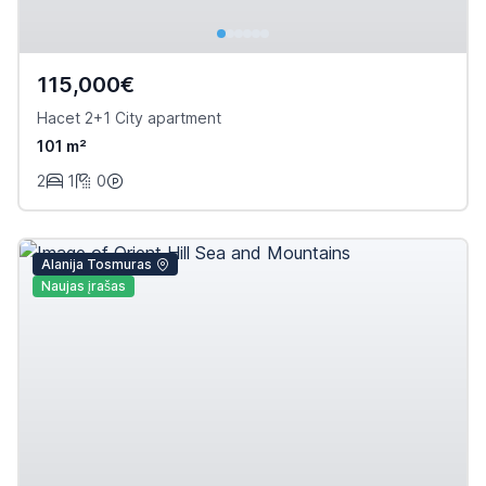
115,000€
Hacet 2+1 City apartment
101 m²
2
1
0
Alanija Tosmuras
Naujas įrašas