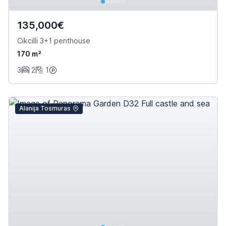
135,000€
Cikcilli 3+1 penthouse
170 m²
3
2
1
Alanija Tosmuras