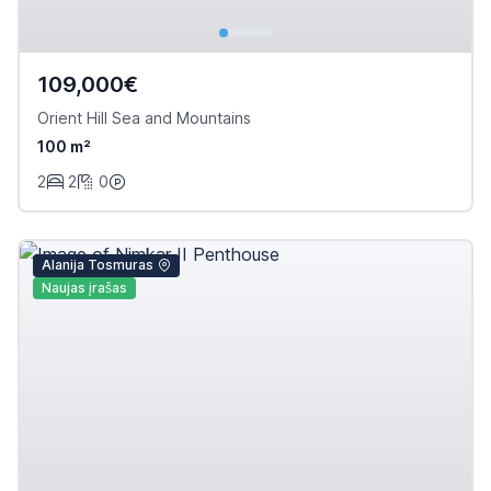
109,000€
Orient Hill Sea and Mountains
100 m²
2
2
0
Alanija Tosmuras
Naujas įrašas