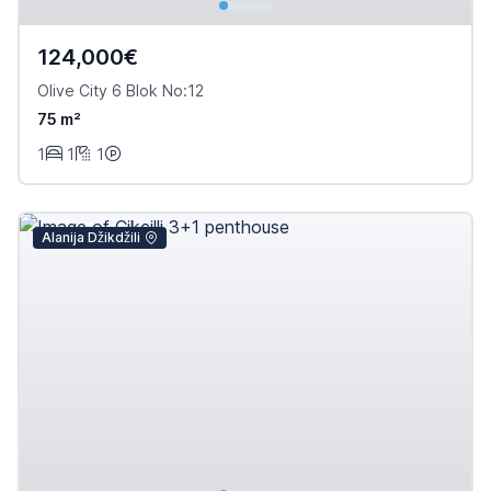
124,000€
Olive City 6 Blok No:12
75 m²
1
1
1
Alanija Džikdžili