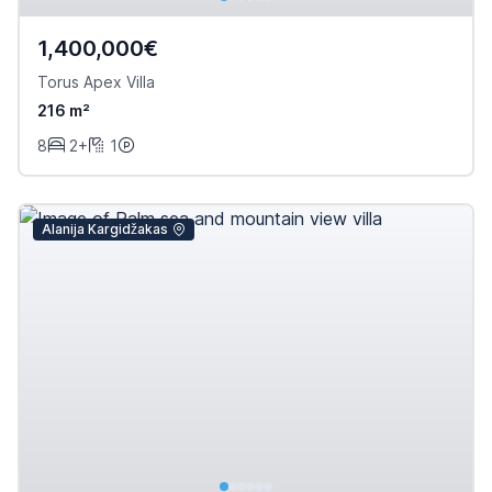
1,400,000€
Torus Apex Villa
216 m²
8
2+
1
Alanija Kargidžakas