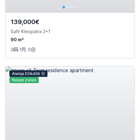
139,000€
Safir Kleopatra 2+1
90 m²
2
1
0
Alanija Džikdžili
Naujas įrašas