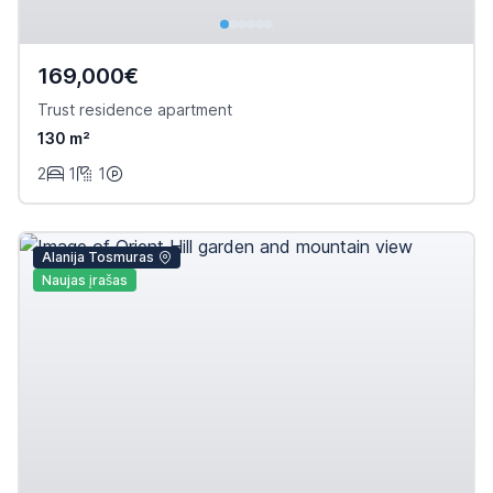
169,000€
Trust residence apartment
130 m²
2
1
1
Alanija Tosmuras
Naujas įrašas