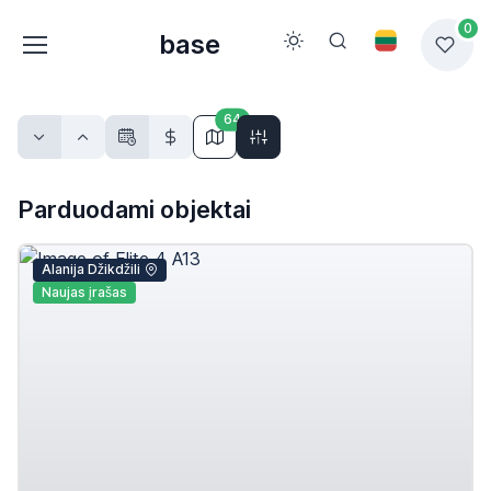
0
base
64
Parduodami objektai
Alanija Džikdžili
Naujas įrašas