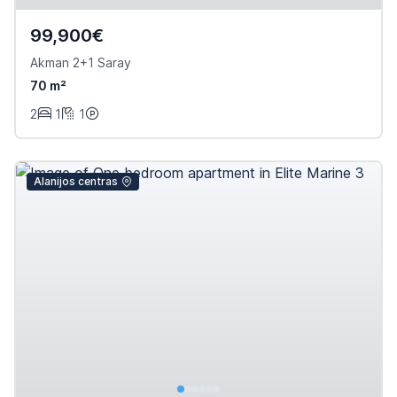
99,900€
Akman 2+1 Saray
70 m²
2
1
1
Alanijos centras