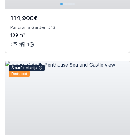
114,900€
Panorama Garden D13
109 m²
2
2
1
Šiaurės Alanija
Reduced