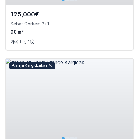
125,000€
Sebat Gorkem 2+1
90 m²
2
1
1
Alanija Kargidžakas