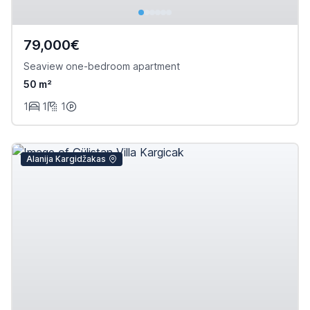
79,000€
Seaview one-bedroom apartment
50 m²
1
1
1
Alanija Kargidžakas