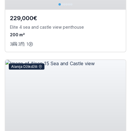
229,000€
Elite 4 sea and castle view penthouse
200 m²
3
3
1
Alanija Džikdžili