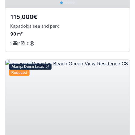
115,000€
Kapadokia sea and park
90 m²
2
1
0
Alanija Demirtašas
Reduced