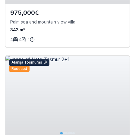
975,000€
Palm sea and mountain view villa
343 m²
4
4
1
Alanija Tosmuras
Reduced