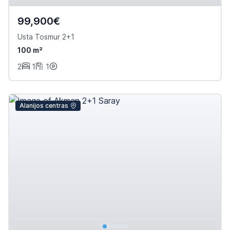
99,900€
Usta Tosmur 2+1
100 m²
2
1
1
Alanijos centras