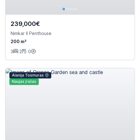
239,000€
Nimkar II Penthouse
200 m²
3
2
0
Alanija Tosmuras
Naujas įrašas