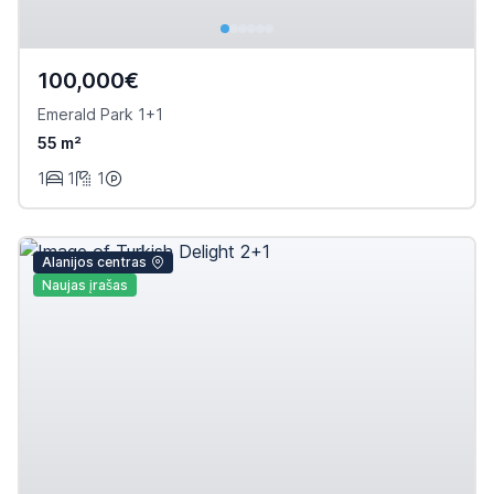
100,000€
Emerald Park 1+1
55 m²
1
1
1
Alanijos centras
Naujas įrašas