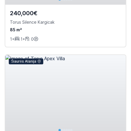
240,000€
Torus Silence Kargicak
85 m²
1+
1+
0
Šiaurės Alanija