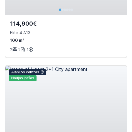
114,900€
Elite 4 A13
100 m²
2
2
1
Alanijos centras
Naujas įrašas