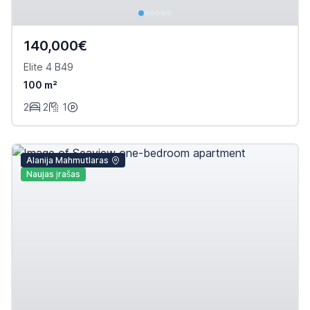
140,000€
Elite 4 B49
100 m²
2
2
1
Alanija Mahmutlaras
Naujas įrašas