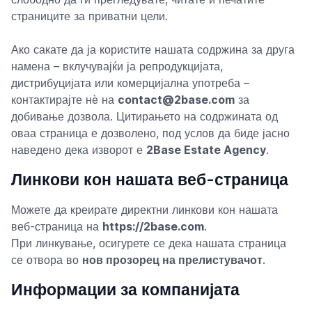
страниците за приватни цели.
Ако сакате да ја користите нашата содржина за друга
намена – вклучувајќи ја репродукцијата,
дистрибуцијата или комерцијална употреба –
контактирајте нè на
contact@2base.com
за
добивање дозвола. Цитирањето на содржината од
оваа страница е дозволено, под услов да биде јасно
наведено дека изворот е
2Base Estate Agency
.
Линкови кон нашата веб-страница
Можете да креирате директни линкови кон нашата
веб-страница на
https://2base.com
.
При линкување, осигурете се дека нашата страница
се отвора во
нов прозорец на прелистувачот
.
Информации за компанијата