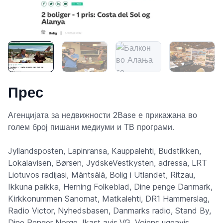
Прес
Агенцијата за недвижности 2Base е прикажана во
голем број пишани медиуми и ТВ програми.
Jyllandsposten, Lapinransa, Kauppalehti, Budstikken,
Lokalavisen, Børsen, JydskeVestkysten, adressa, LRT
Liotuvos radijasi, Mäntsälä, Bolig i Utlandet, Ritzau,
Ikkuna paikka, Herning Folkeblad, Dine penge Danmark,
Kirkkonummen Sanomat, Matkalehti, DR1 Hammerslag,
Radio Victor, Nyhedsbasen, Danmarks radio, Stand By,
Dine Penger Norge, Ikast avis,VG, Vojens ugeavis,