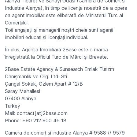
Alanya Ticaret ve Sanayi Odası (Camera de Comerț și
Industrie Alanya), în timp ce licența noastră de a opera
ca agent imobiliar este eliberată de Ministerul Turc al
Comerțului.
Toți angajații și managerii noștri cheie sunt agenți
imobiliari educați și licențiați individual.
În plus, Agenția Imobiliară 2Base este o marcă
înregistrată la Oficiul Turc de Mărci și Brevete.
2Base Estate Agency & Sunsearch Emlak Turizm
Danışmanlık ve Org. Ltd. Sti.
Çangal Sokak, Özlem Apart # 12/B
Saray Mahallesi
07400 Alanya
Turkey
Mail: contact[at]2base.com
Phone: +90 212 900 46 18
Camera de comerț și industrie Alanya # 9588 // 9579