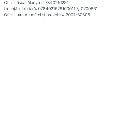
Oficiul fiscal Alanya # 7840216291
Licență imobiliară: 0784021629100011 // 0700661
Oficiul turc de mărci și brevete # 2007-30806