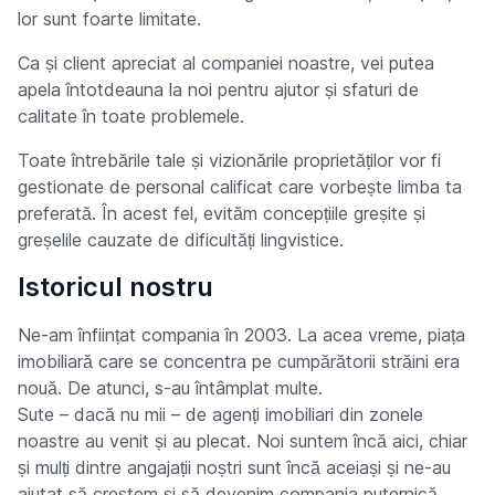
lor sunt foarte limitate.
Ca și client apreciat al companiei noastre, vei putea
apela întotdeauna la noi pentru ajutor și sfaturi de
calitate în toate problemele.
Toate întrebările tale și vizionările proprietăților vor fi
gestionate de personal calificat care vorbește limba ta
preferată. În acest fel, evităm concepțiile greșite și
greșelile cauzate de dificultăți lingvistice.
Istoricul nostru
Ne-am înființat compania în 2003. La acea vreme, piața
imobiliară care se concentra pe cumpărătorii străini era
nouă. De atunci, s-au întâmplat multe.
Sute – dacă nu mii – de agenți imobiliari din zonele
noastre au venit și au plecat. Noi suntem încă aici, chiar
și mulți dintre angajații noștri sunt încă aceiași și ne-au
ajutat să creștem și să devenim compania puternică,