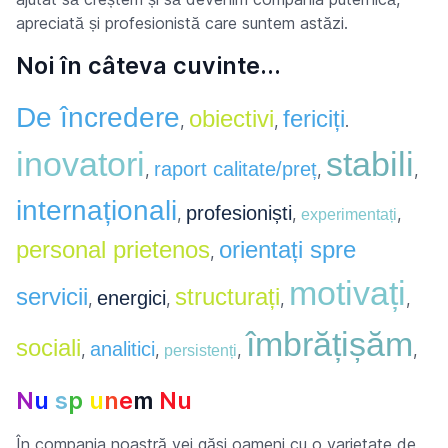
apreciată și profesionistă care suntem astăzi.
Noi în câteva cuvinte...
De încredere
obiectivi
fericiți
,
,
.
inovatori
stabili
raport calitate/preț
,
,
,
internaționali
profesioniști
,
,
,
experimentați
personal prietenos
orientați spre
,
motivați
servicii
structurați
energici
,
,
,
,
îmbrățișăm
sociali
analitici
,
,
,
,
persistenți
N
u
s
p
u
n
e
m
N
u
În compania noastră vei găsi oameni cu o varietate de