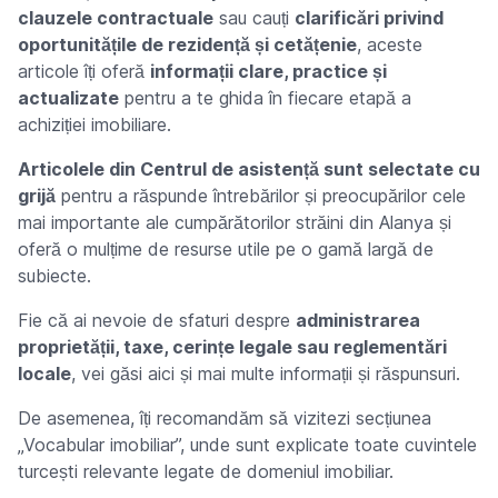
clauzele contractuale
sau cauți
clarificări privind
oportunitățile de rezidență și cetățenie
, aceste
articole îți oferă
informații clare, practice și
actualizate
pentru a te ghida în fiecare etapă a
achiziției imobiliare.
Articolele din Centrul de asistență sunt selectate cu
grijă
pentru a răspunde întrebărilor și preocupărilor cele
mai importante ale cumpărătorilor străini din Alanya și
oferă o mulțime de resurse utile pe o gamă largă de
subiecte.
Fie că ai nevoie de sfaturi despre
administrarea
proprietății, taxe, cerințe legale sau reglementări
locale
, vei găsi aici și mai multe informații și răspunsuri.
De asemenea, îți recomandăm să vizitezi secțiunea
„Vocabular imobiliar”, unde sunt explicate toate cuvintele
turcești relevante legate de domeniul imobiliar.