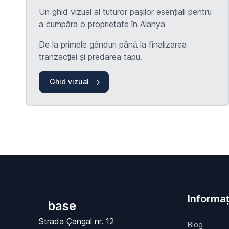
Un ghid vizual al tuturor pașilor esențiali pentru
a cumpăra o proprietate în Alanya
De la primele gânduri până la finalizarea
tranzacției și predarea
tapu
.
Ghid vizual
Informaț
base
Strada Çangal nr. 12
Blog