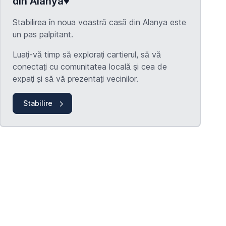
din Alanya♥️
Stabilirea în noua voastră casă din Alanya este
un pas palpitant.
Luați-vă timp să explorați cartierul, să vă
conectați cu comunitatea locală și cea de
expați și să vă prezentați vecinilor.
Stabilire