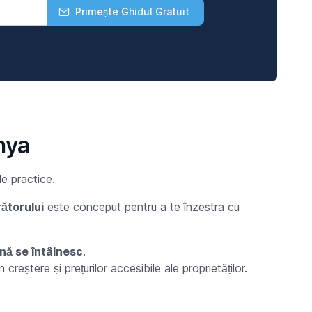
Primește Ghidul Gratuit
nya
e practice.
ătorului
este conceput pentru a te înzestra cu
rnă se întâlnesc
.
în creștere și prețurilor accesibile ale proprietăților.