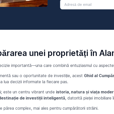
rarea unei proprietăți în Ala
o decizie importantă—una care combină entuziasmul cu aspectel
anentă sau o oportunitate de investiție, acest
Ghid al Cumpăr
a lua decizii informate la fiecare pas.
ă; este un centru vibrant unde
istoria, natura și viața mode
destinație de investiții inteligentă
, datorită pieței imobiliare 
e părea complex, mai ales pentru cumpărătorii străini.