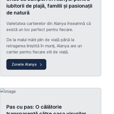
iubitorii de plajă, familii și pasionații
de natură
Varietatea cartierelor din Alanya înseamnă că
există un loc perfect pentru fiecare.
De la malul mării plin de viață până la
retragerea liniștită în munți, Alanya are un
cartier pentru fiecare stil de viață.
Zonele Alanya
Pas cu pas: O călătorie
transparentă către casa visurilor