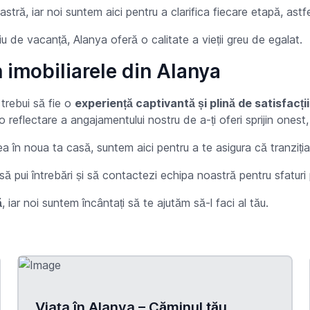
ă, iar noi suntem aici pentru a clarifica fiecare etapă, astfel î
giu de vacanță, Alanya oferă o calitate a vieții greu de egalat.
 imobiliarele din Alanya
 trebui să fie o
experiență captivantă și plină de satisfacții
reflectare a angajamentului nostru de a-ți oferi sprijin onest, 
rea în noua ta casă, suntem aici pentru a te asigura că tranziți
 să pui întrebări și să contactezi echipa noastră pentru sfaturi
ă
, iar noi suntem încântați să te ajutăm să-l faci al tău.
Viața în Alanya – Căminul tău