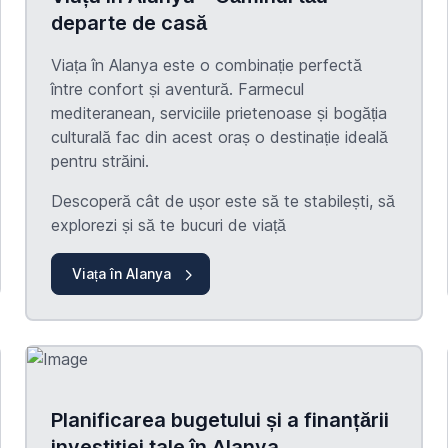
departe de casă
Viața în Alanya este o combinație perfectă
între confort și aventură. Farmecul
mediteranean, serviciile prietenoase și bogăția
culturală fac din acest oraș o destinație ideală
pentru străini.
Descoperă cât de ușor este să te stabilești, să
explorezi și să te bucuri de viață
Viața în Alanya
Planificarea bugetului și a finanțării
investiției tale în Alanya