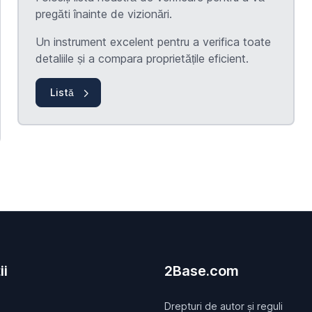
pregăti înainte de vizionări.
Un instrument excelent pentru a verifica toate
detaliile și a compara proprietățile eficient.
Listă
ii
2Base.com
Drepturi de autor și reguli