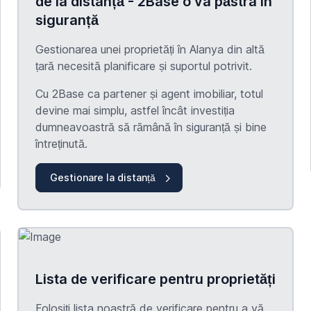
de la distanță - 2Base o va păstra în
siguranță
Gestionarea unei proprietăți în Alanya din altă
țară necesită planificare și suportul potrivit.
Cu 2Base ca partener și agent imobiliar, totul
devine mai simplu, astfel încât investiția
dumneavoastră să rămână în siguranță și bine
întreținută.
Gestionare la distanță
Lista de verificare pentru proprietăți
Folosiți lista noastră de verificare pentru a vă