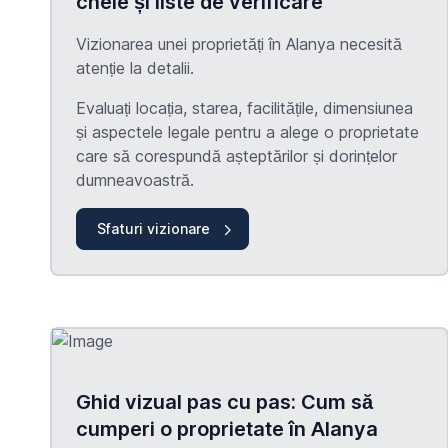
cheie și liste de verificare
Vizionarea unei proprietăți în Alanya necesită
atenție la detalii.
Evaluați locația, starea, facilitățile, dimensiunea
și aspectele legale pentru a alege o proprietate
care să corespundă așteptărilor și dorințelor
dumneavoastră.
Sfaturi vizionare
Ghid vizual pas cu pas: Cum să
cumperi o proprietate în Alanya