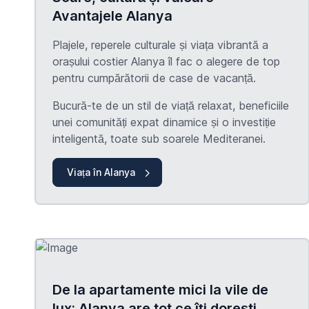
Avantajele Alanya
Plajele, reperele culturale și viața vibrantă a
orașului costier Alanya îl fac o alegere de top
pentru cumpărătorii de case de vacanță.
Bucură-te de un stil de viață relaxat, beneficiile
unei comunități expat dinamice și o investiție
inteligentă, toate sub soarele Mediteranei.
Viața în Alanya
De la apartamente mici la vile de
lux: Alanya are tot ce îți dorești