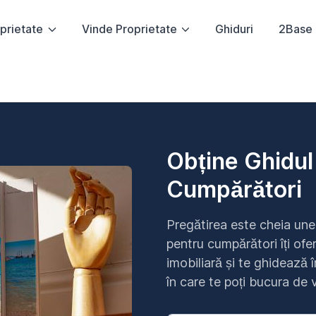
prietate
Vinde Proprietate
Ghiduri
2Base
Obține Ghidul
Cumpărători
Pregătirea este cheia unei
pentru cumpărători îți ofer
imobiliară și te ghidează 
în care te poți bucura de 