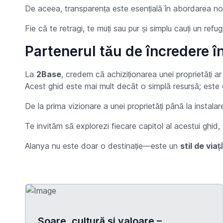
De aceea, transparența este esențială în abordarea noastr
Fie că te retragi, te muți sau pur și simplu cauți un refu
Partenerul tău de încredere în
La
2Base
, credem că achiziționarea unei proprietăți ar
Acest ghid este mai mult decât o simplă resursă; este o 
De la prima vizionare a unei proprietăți până la instala
Te invităm să explorezi fiecare capitol al acestui ghid,
Alanya nu este doar o destinație—este un
stil de viaț
Soare, cultură și valoare –