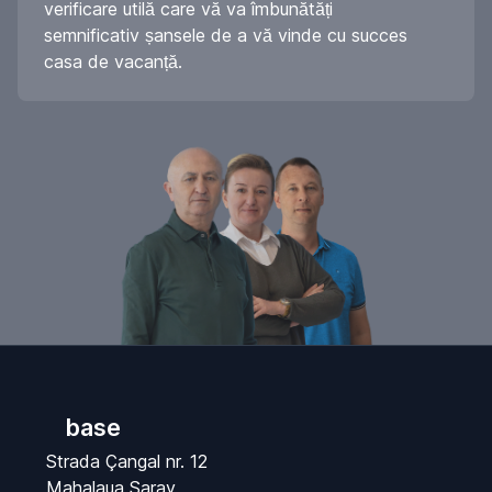
verificare utilă care vă va îmbunătăți
semnificativ șansele de a vă vinde cu succes
casa de vacanță.
base
Strada Çangal nr. 12
Mahalaua Saray