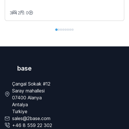
3
2
0
base
Çangal Sokak #12
Saray mahallesi
07400 Alanya
Antalya
Turkiye
sales@2base.com
+46 8 559 22 302