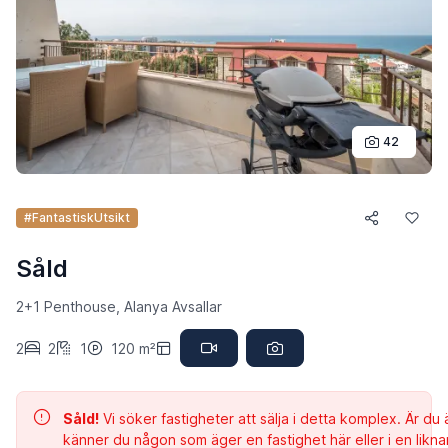
42
#FantastiskUtsikt
Såld
2+1 Penthouse, Alanya Avsallar
2
2
1
120 m²
Såld!
Vi söker fastigheter att sälja i detta komplex. Är du 
känner du någon som äger en fastighet här eller i en likn