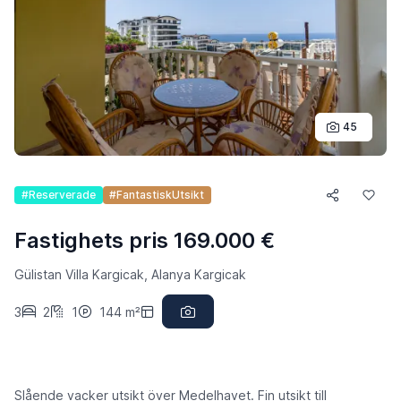
45
#Reserverade
#FantastiskUtsikt
Fastighets pris 169.000 €
Gülistan Villa Kargicak, Alanya Kargicak
3
2
1
144 m²
Slående vacker utsikt över Medelhavet. Fin utsikt till