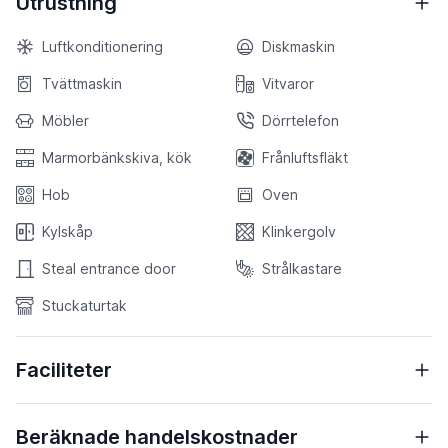
Utrustning
Luftkonditionering
Diskmaskin
Tvättmaskin
Vitvaror
Möbler
Dörrtelefon
Marmorbänkskiva, kök
Frånluftsfläkt
Hob
Oven
Kylskåp
Klinkergolv
Steal entrance door
Strålkastare
Stuckaturtak
Faciliteter
Beräknade handelskostnader