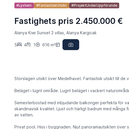
#Lyxhem
#FantastiskUtsikt
#ProjektUnderUppförande
Fastighets pris 2.450.000 €
Alanya Kiwi Sunset 2 villas, Alanya Kargicak
5
4
1
616 m²
Storslagen utsikt över Medelhavet. Fantastisk utsikt till de
Beläget i lugnt område. Lugnt beläget i vackert naturområd
Semesterbostad med inbjudande balkonger perfekta för var
skandinavisk kvalitet. Ljust och härligt badrum med många fi
av vatten.
Privat pool. Hiss i byggnaden. Njut panoramautsikten över 