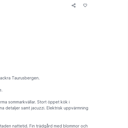
 vackra Taurusbergen.
e.
ma sommarkvällar. Stort öppet kök i
na detaljer samt jacuzzi. Elektrisk uppvärmning
staden nattetid. Fin trädgård med blommor och