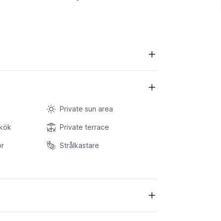
Private sun area
 kök
Private terrace
or
Strålkastare