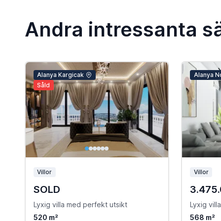
Andra intressanta sä
Alanya Kargicak
Alanya N
Såld
Villor
Villor
SOLD
3.475
Lyxig villa med perfekt utsikt
Lyxig vil
520 m²
568 m²