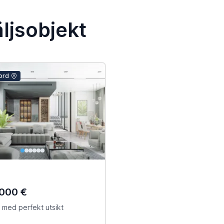
ljsobjekt
ord
.000 €
la med perfekt utsikt