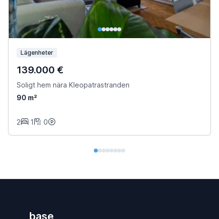
Lägenheter
139.000 €
Soligt hem nära Kleopatrastranden
90 m²
2
1
0
base