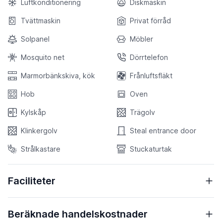
Luftkonditionering
Diskmaskin
Tvättmaskin
Privat förråd
Solpanel
Möbler
Mosquito net
Dörrtelefon
Marmorbänkskiva, kök
Frånluftsfläkt
Hob
Oven
Kylskåp
Trägolv
Klinkergolv
Steal entrance door
Strålkastare
Stuckaturtak
Faciliteter
Beräknade handelskostnader