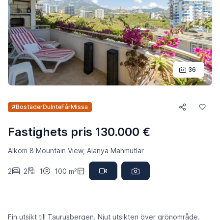
36
#BostäderDuInteFårMissa
Fastighets pris 130.000 €
Alkom 8 Mountain View, Alanya Mahmutlar
2
2
1
100 m²
Fin utsikt till Taurusbergen. Njut utsikten över grönområde.