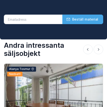
Beställ material
Andra intressanta
säljsobjekt
Alanya Tosmur
Nedsatt