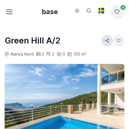
0
base
Green Hill A/2
Alanya Nord
2
2
0
100 m²