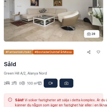
28
#FantastiskUtsikt
#BostäderDuInteFårMissa
Såld
Green Hill A/2, Alanya Nord
2
2
0
100 m²
Såld!
Vi söker fastigheter att sälja i detta komplex. Är du 
känner du någon som äger en fastighet här eller i en likn