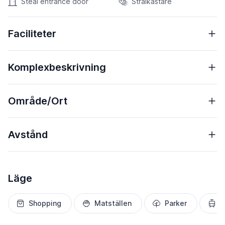
Steal entrance door
Strålkastare
Faciliteter
Komplexbeskrivning
Område/Ort
Avstånd
Läge
Shopping
Matställen
Parker
T