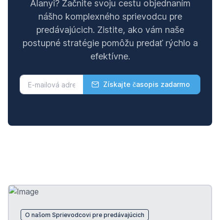
Alanyi? Začnite svoju cestu objednaním
nášho komplexného sprievodcu pre
predávajúcich. Zistite, ako vám naše
postupné stratégie pomôžu predať rýchlo a
efektívne.
Získajte časopis zadarmo
O našom Sprievodcovi pre predávajúcich