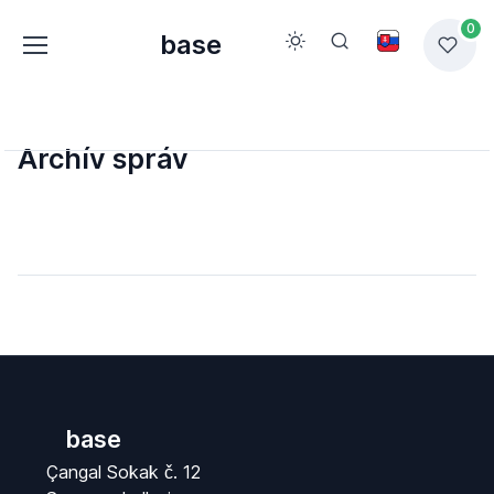
0
base
Archív správ
base
Çangal Sokak č. 12