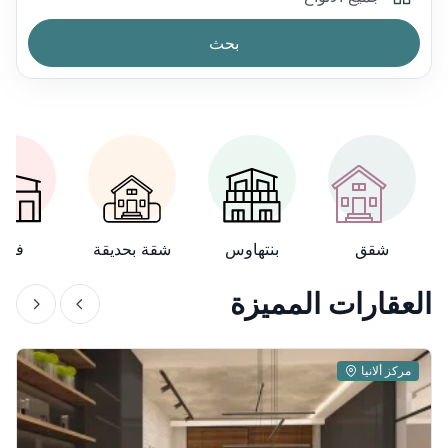
بحث
-->
شقق
بنتهاوس
شقة بحديقة
فيلا
العقارات المميزة
مركز ألانيا