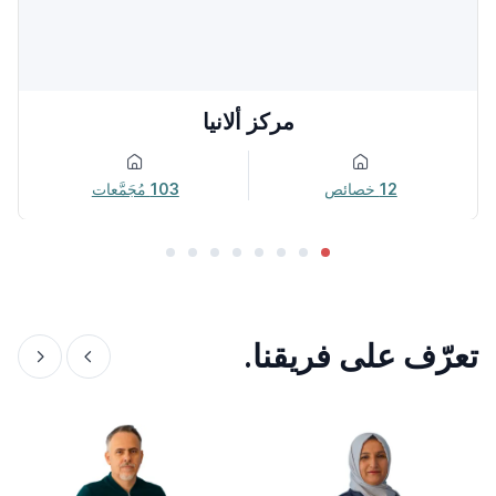
مركز ألانيا
12
خصائص
103
مُجَمَّعات
تعرّف على فريقنا.