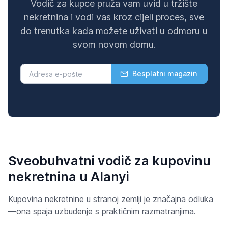
Vodič za kupce pruža vam uvid u tržište
nekretnina i vodi vas kroz cijeli proces, sve
do trenutka kada možete uživati u odmoru u
svom novom domu.
Besplatni magazin
Sveobuhvatni vodič za kupovinu
nekretnina u Alanyi
Kupovina nekretnine u stranoj zemlji je značajna odluka
—ona spaja uzbuđenje s praktičnim razmatranjima.