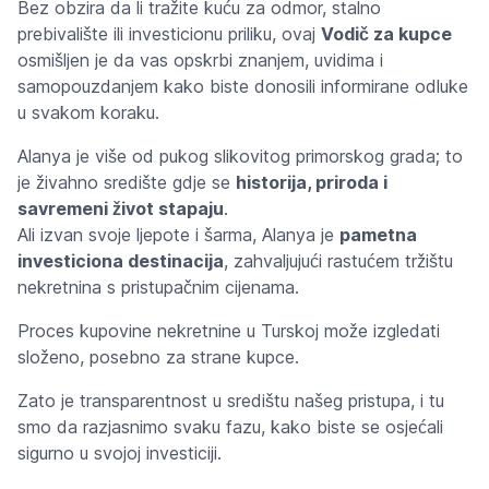
Bez obzira da li tražite kuću za odmor, stalno
prebivalište ili investicionu priliku, ovaj
Vodič za kupce
osmišljen je da vas opskrbi znanjem, uvidima i
samopouzdanjem kako biste donosili informirane odluke
u svakom koraku.
Alanya je više od pukog slikovitog primorskog grada; to
je živahno središte gdje se
historija, priroda i
savremeni život stapaju
.
Ali izvan svoje ljepote i šarma, Alanya je
pametna
investiciona destinacija
, zahvaljujući rastućem tržištu
nekretnina s pristupačnim cijenama.
Proces kupovine nekretnine u Turskoj može izgledati
složeno, posebno za strane kupce.
Zato je transparentnost u središtu našeg pristupa, i tu
smo da razjasnimo svaku fazu, kako biste se osjećali
sigurno u svojoj investiciji.