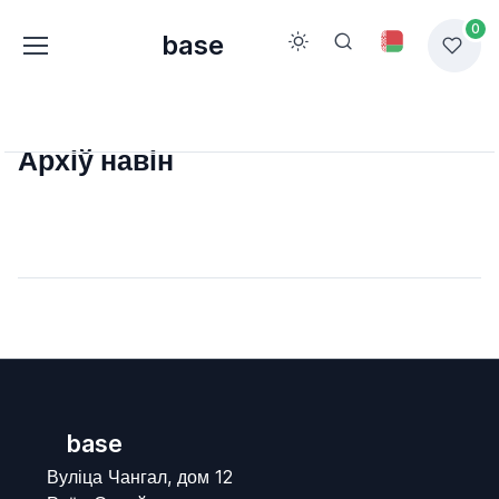
0
base
Архіў навін
base
Вуліца Чангал, дом 12